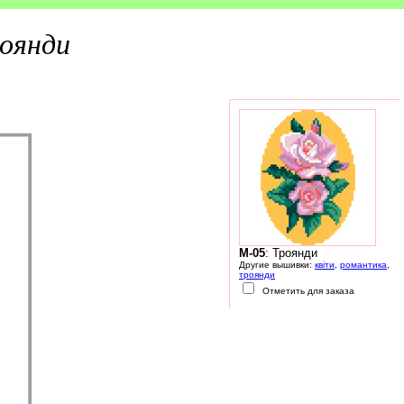
оянди
M-05
: Троянди
Другие вышивки:
квіти
,
романтика
,
троянди
Отметить для заказа