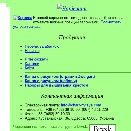
В вашей корзине нет ни одного товара. Для заказа
отметьте нужные позиции галочками.
Посмотреть
условия заказа
.
Продукция
Перелік за абеткою
Новинки
Літні сюжети
Картини
Квіти
Канва с рисунком (страмин Zweigart)
Канва с рисунком (наборы)
Наборы для вышивания крестом
Контактная информация
Электронная почта:
info@charivnytsya.com
Телефоны: +38 (0482) 39·10·30, (067) 48·11·229
Факс: +38 (0482) 39·10·30
Адрес: Кустанайская, 36, Одесса, 65085, Украина
Чарівниця является частью группы Brvsk: