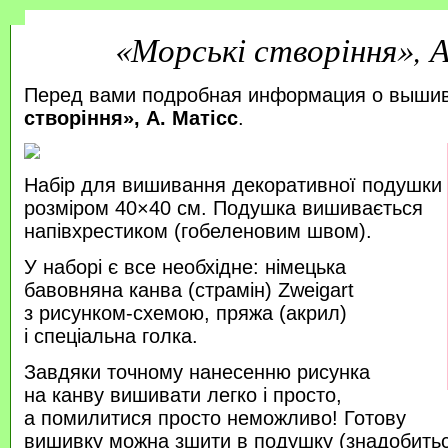
«Морські створіння», 
Перед вами подробная информация о выши
створіння», А. Матісс
.
Набір для вишивання декоративної подушки
розміром 40×40 см. Подушка вишивається
напівхрестиком (гобеленовим швом).
У наборі є все необхідне: німецька
бавовняна канва (страмін) Zweigart
з рисунком-схемою, пряжа (акрил)
і спеціальна голка.
Завдяки точному нанесенню рисунка
на канву вишивати легко і просто,
а помилитися просто неможливо! Готову
вишивку можна зшити в подушку (знадобитьс