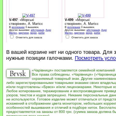
V-497
: «Морські
V-499
: «Морські
створіння», А. Матісс
створіння», А. Матісс
В
коллекции
3 вышивок.
В
коллекции
3 вышивок.
Другие вышивки:
абстракція
,
Анрі
Другие вышивки:
абстракція
,
Анрі
Матісс
,
картини
,
море
,
риби
Матісс
,
картини
,
море
,
риби
Отметить для заказа
Отметить для заказа
В вашей корзине нет ни одного товара. Для 
нужные позиции галочками.
Посмотреть усло
«Чарівниця» поставляется семейной компанией
Все права соблюдены. «Чарівниця» («Чаровница
охраняемый товарный знак. Другие наименован
либо зарегистрированными товарными знаками своих владель
и/или подготовлены «Брвск» и/или лицензиарами. Некоторые к
Любое копирование, тиражирование и воспроизведение привед
узоров, текстов и кодов запрещено. Никакие персональные дан
не используются. Готовое изделие может отличаться от предст
искажений в отображении цвета монитором, небольших коррек
особенностей вышивания и отличий в подборе ниток. Бесплат
предоставляется на заказы от 800 грн. (сумма заказа должна бы
применения всех скидок).