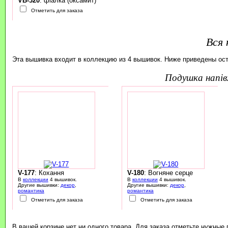
VB-320
: фіалка (оксамит)
Отметить для заказа
Вся 
Эта вышивка входит в коллекцию из 4 вышивок. Ниже приведены ос
подушка напі
V-177
: Кохання
V-180
: Вогняне серце
В
коллекции
4 вышивок.
В
коллекции
4 вышивок.
Другие вышивки:
декор
,
Другие вышивки:
декор
,
романтика
романтика
Отметить для заказа
Отметить для заказа
В вашей корзине нет ни одного товара. Для заказа отметьте нужные