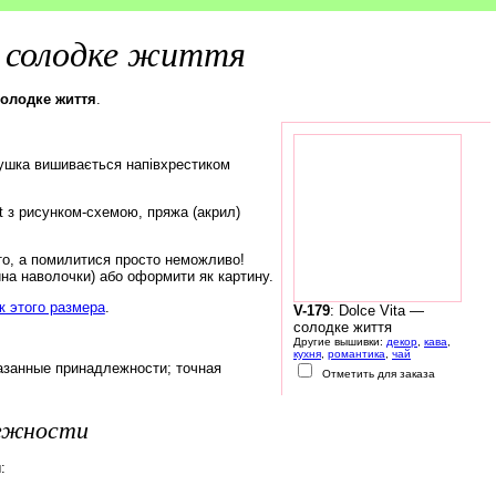
— солодке життя
 солодке життя
.
ушка вишивається напівхрестиком
rt з рисунком-схемою, пряжа (акрил)
то, а помилитися просто неможливо!
на наволочки) або оформити як картину.
 этого размера
.
V-179
: Dolce Vita —
солодке життя
Другие вышивки:
декор
,
кава
,
кухня
,
романтика
,
чай
азанные принадлежности; точная
Отметить для заказа
лежности
: