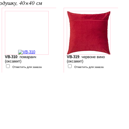
подушку, 40×40 см
VB-310
: помаранч
VB-319
: червоне вино
(оксамит)
(оксамит)
Отметить для заказа
Отметить для заказа