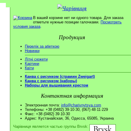
В вашей корзине нет ни одного товара. Для заказа
отметьте нужные позиции галочками.
Посмотреть
условия заказа
.
Продукция
Перелік за абеткою
Новинки
Літні сюжети
Картини
Квіти
Канва с рисунком (страмин Zweigart)
Канва с рисунком (наборы)
Наборы для вышивания крестом
Контактная информация
Электронная почта:
info@charivnytsya.com
Телефоны: +38 (0482) 39·10·30, (067) 48·11·229
Факс: +38 (0482) 39·10·30
Адрес: Кустанайская, 36, Одесса, 65085, Украина
Чарівниця является частью группы Brvsk: