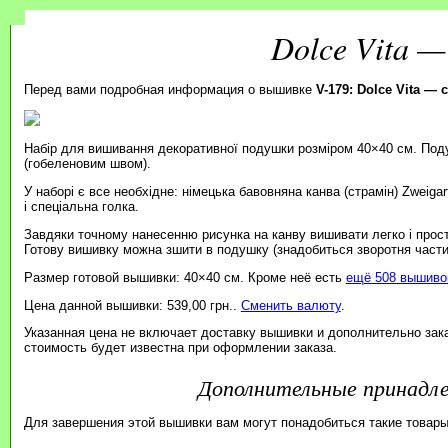
Dolce Vita 
Перед вами подробная информация о вышивке
V-179: Dolce Vita —
Набір для вишивання декоративної подушки розміром 40×40 см. Под
(гобеленовим швом).
У наборі є все необхідне: німецька бавовняна канва (страмін) Zweiga
і спеціальна голка.
Завдяки точному нанесенню рисунка на канву вишивати легко і прос
Готову вишивку можна зшити в подушку (знадобиться зворотня части
Размер готовой вышивки: 40×40 см. Кроме неё есть
ещё 508 вышивок
Цена данной вышивки: 539,00 грн..
Сменить валюту
.
Указанная цена не включает доставку вышивки и дополнительно зак
стоимость будет известна при оформлении заказа.
Дополнительные принад
Для завершения этой вышивки вам могут понадобиться такие товары