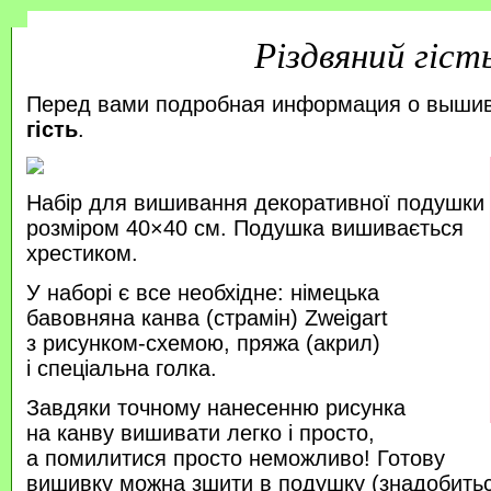
Різдвяний гіст
Перед вами подробная информация о выши
гість
.
Набір для вишивання декоративної подушки
розміром 40×40 см. Подушка вишивається
хрестиком.
У наборі є все необхідне: німецька
бавовняна канва (страмін) Zweigart
з рисунком-схемою, пряжа (акрил)
і спеціальна голка.
Завдяки точному нанесенню рисунка
на канву вишивати легко і просто,
а помилитися просто неможливо! Готову
вишивку можна зшити в подушку (знадобитьс