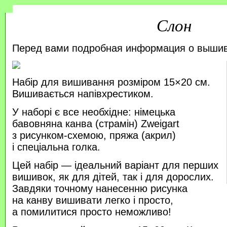
Слон
Перед вами подробная информация о выши
Набір для вишивання розміром 15×20 см.
Вишивається напівхрестиком.
У наборі є все необхідне: німецька
бавовняна канва (страмін) Zweigart
з рисунком-схемою, пряжа (акрил)
і спеціальна голка.
Цей набір — ідеальний варіант для перших
вишивок, як для дітей, так і для дорослих.
Завдяки точному нанесенню рисунка
на канву вишивати легко і просто,
а помилитися просто неможливо!