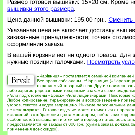
Размер готовой вышивки: 15×20 см. Кроме н
вышивки этого размера
.
Цена данной вышивки: 195,00 грн..
Сменить 
Указанная цена не включает доставку вышив
заказанные принадлежности; точная стоимос
оформлении заказа.
В вашей корзине нет ни одного товара. Для 
нужные позиции галочками.
Посмотреть усло
«Чарівниця» поставляется семейной компанией
Все права соблюдены. «Чарівниця» («Чаровница
охраняемый товарный знак. Другие наименован
либо зарегистрированными товарными знаками своих владель
и/или подготовлены «Брвск» и/или лицензиарами. Некоторые к
Любое копирование, тиражирование и воспроизведение привед
узоров, текстов и кодов запрещено. Никакие персональные дан
не используются. Готовое изделие может отличаться от предст
искажений в отображении цвета монитором, небольших коррек
особенностей вышивания и отличий в подборе ниток. Бесплат
предоставляется на заказы от 800 грн. (сумма заказа должна бы
применения всех скидок).