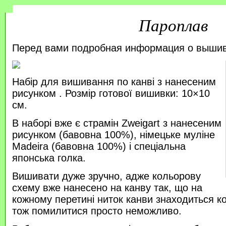
Пароплав
Перед вами подробная информация о выши
Набір для вишивання по канві з нанесеним
рисунком . Розмір готової вишивки: 10×10
см.
В наборі вже є страмін Zweigart з нанесеним
рисунком (бавовна 100%), німецьке муліне
Madeira (бавовна 100%) і спеціальна
японська голка.
Вишивати дуже зручно, адже кольорову
схему вже нанесено на канву так, що на
кожному перетині ниток канви знаходиться к
тож помилитися просто неможливо.