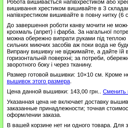
Робота вишивається напівхрестиком або хре
вишивання хрестиком вишивайте в 3 склада
напівхрестиком вишивайте в повну нитку (6 
До завершення роботи канву мочити не можн
крохмаль (апрет) і фарба. За нагальної потр
можна обережно випрати руками під теплою
сильних миючих засобів аж поки вода не буд
Випрану вишивку не віджимайте, а дайте їй 
горизонтальній поверхні; за потреби, обереж
зворотного боку і через тканину.
Размер готовой вышивки: 10×10 см. Кроме н
вышивок этого размера
.
Цена данной вышивки: 143,00 грн..
Сменить 
Указанная цена не включает доставку вышив
заказанные принадлежности; точная стоимос
оформлении заказа.
В вашей корзине нет ни одного товара. Для 