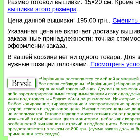
Размер готовой вышивки: 15×20 см. Кроме н
вышивки этого размера
.
Цена данной вышивки: 195,00 грн..
Сменить 
Указанная цена не включает доставку вышив
заказанные принадлежности; точная стоимос
оформлении заказа.
В вашей корзине нет ни одного товара. Для 
нужные позиции галочками.
Посмотреть усло
«Чарівниця» поставляется семейной компанией
Все права соблюдены. «Чарівниця» («Чаровница
охраняемый товарный знак. Другие наименован
либо зарегистрированными товарными знаками своих владель
и/или подготовлены «Брвск» и/или лицензиарами. Некоторые к
Любое копирование, тиражирование и воспроизведение привед
узоров, текстов и кодов запрещено. Никакие персональные дан
не используются. Готовое изделие может отличаться от предст
искажений в отображении цвета монитором, небольших коррек
особенностей вышивания и отличий в подборе ниток. Бесплат
предоставляется на заказы от 800 грн. (сумма заказа должна бы
применения всех скидок).