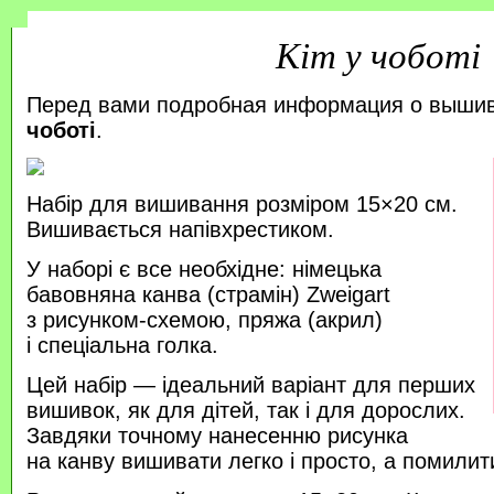
Кіт у чоботі
Перед вами подробная информация о выши
чоботі
.
Набір для вишивання розміром 15×20 см.
Вишивається напівхрестиком.
У наборі є все необхідне: німецька
бавовняна канва (страмін) Zweigart
з рисунком-схемою, пряжа (акрил)
і спеціальна голка.
Цей набір — ідеальний варіант для перших
вишивок, як для дітей, так і для дорослих.
Завдяки точному нанесенню рисунка
на канву вишивати легко і просто, а помили