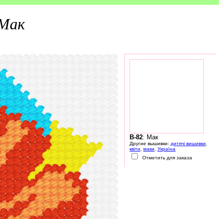
Мак
B-82
: Мак
Другие вышивки:
дитячі вишивки
,
квіти
,
маки
,
Україна
Отметить для заказа