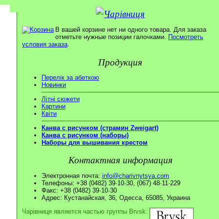
В вашей корзине нет ни одного товара. Для заказа
отметьте нужные позиции галочками.
Посмотреть
условия заказа
.
Продукция
Перелік за абеткою
Новинки
Літні сюжети
Картини
Квіти
Канва с рисунком (страмин Zweigart)
Канва с рисунком (наборы)
Наборы для вышивания крестом
Контактная информация
Электронная почта:
info@charivnytsya.com
Телефоны: +38 (0482) 39·10·30, (067) 48·11·229
Факс: +38 (0482) 39·10·30
Адрес: Кустанайская, 36, Одесса, 65085, Украина
Чарівниця является частью группы Brvsk: