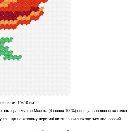
 вишивки: 10×10 см.
), німецьке муліне Madeira (бавовна 100%) і спеціальна японська голка.
 так, що на кожному перетині ниток канви знаходиться кольоровий