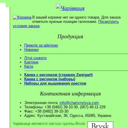
В вашей корзине нет ни одного товара. Для заказа
отметьте нужные позиции галочками.
Посмотреть
условия заказа
.
Продукция
Перелік за абеткою
Новинки
Літні сюжети
Картини
Квіти
Канва с рисунком (страмин Zweigart)
Канва с рисунком (наборы)
Наборы для вышивания крестом
Контактная информация
Электронная почта:
info@charivnytsya.com
Телефоны: +38 (0482) 39·10·30, (067) 48·11·229
Факс: +38 (0482) 39·10·30
Адрес: Кустанайская, 36, Одесса, 65085, Украина
Чарівниця является частью группы Brvsk: