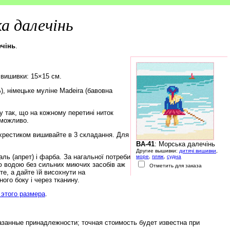
а далечінь
ечінь
.
 вишивки: 15×15 см.
), німецьке муліне Madeira (бавовна
 так, що на кожному перетині ниток
еможливо.
хрестиком вишивайте в 3 складання. Для
BA-41
: Морська далечінь
Другие вышивки:
дитячі вишивки
,
ь (апрет) і фарба. За нагальної потреби
море
,
пляж
,
судна
ю водою без сильних миючих засобів аж
Отметить для заказа
е, а дайте їй висохнути на
ого боку і через тканину.
этого размера
.
азанные принадлежности; точная стоимость будет известна при