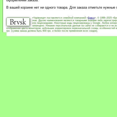
оформлении заказа.
В вашей корзине нет ни одного товара. Для заказа отметьте нужные
«Чарівниця» поставляется семейной компанией «
Брвск
». © 1998–2025 «Бр
знак. Другие наименования являются товарными знаками либо зарегистри
или лицензиарами. Некоторые коды лицензированы у Google. Любое копиро
запрещено. Никакие персональные данные на сайте не собираются и не ис
отображении цвета монитором, небольших корректировок первоначальной схемы, особенностей в
грн. (сумма заказа должна быть 800 грн. и более после применения всех скидок).