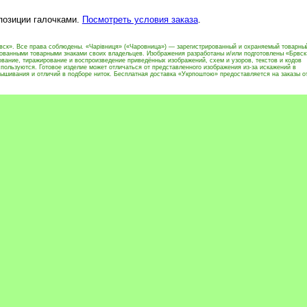
 позиции галочками.
Посмотреть условия заказа
.
вск». Все права соблюдены. «Чарівниця» («Чаровница») — зарегистрированный и охраняемый товарны
рованными товарными знаками своих владельцев. Изображения разработаны и/или подготовлены «Брвск
вание, тиражирование и воспроизведение приведённых изображений, схем и узоров, текстов и кодов
пользуются. Готовое изделие может отличаться от представленного изображения из-за искажений в
ышивания и отличий в подборе ниток. Бесплатная доставка «Укрпоштою» предоставляется на заказы о