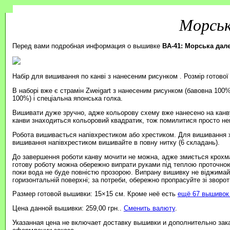
Морськ
Перед вами подробная информация о вышивке
BA-41: Морська дал
Набір для вишивання по канві з нанесеним рисунком . Розмір готової
В наборі вже є страмін Zweigart з нанесеним рисунком (бавовна 100%
100%) і спеціальна японська голка.
Вишивати дуже зручно, адже кольорову схему вже нанесено на канву
канви знаходиться кольоровий квадратик, тож помилитися просто н
Робота вишивається напівхрестиком або хрестиком. Для вишивання 
вишивання напівхрестиком вишивайте в повну нитку (6 складань).
До завершення роботи канву мочити не можна, адже змиється крохмал
готову роботу можна обережно випрати руками під теплою проточно
поки вода не буде повністю прозорою. Випрану вишивку не віджимайт
горизонтальній поверхні; за потреби, обережно пропрасуйте зі зворотн
Размер готовой вышивки: 15×15 см. Кроме неё есть
ещё 67 вышивок 
Цена данной вышивки: 259,00 грн..
Сменить валюту
.
Указанная цена не включает доставку вышивки и дополнительно зак