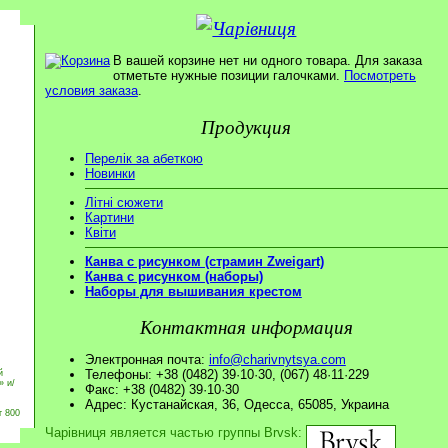
В вашей корзине нет ни одного товара. Для заказа
отметьте нужные позиции галочками.
Посмотреть
условия заказа
.
Продукция
Перелік за абеткою
Новинки
Літні сюжети
Картини
Квіти
Канва с рисунком (страмин Zweigart)
Канва с рисунком (наборы)
Наборы для вышивания крестом
Контактная информация
Электронная почта:
info@charivnytsya.com
Телефоны: +38 (0482) 39·10·30, (067) 48·11·229
й
» и/
Факс: +38 (0482) 39·10·30
Адрес: Кустанайская, 36, Одесса, 65085, Украина
т 800
Чарівниця является частью группы Brvsk: