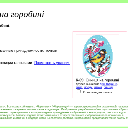
на горобині
обині
.
азанные принадлежности; точная
 позиции галочками.
Посмотреть условия
K-09
: Синиця на горобині
Другие вышивки:
дикі тварини
,
зима
,
плоди
,
птахи
,
синиці
Отметить для заказа
вск». Все права соблюдены. «Чарівниця» («Чаровница») — зарегистрированный и охраняемый товарны
рованными товарными знаками своих владельцев. Изображения разработаны и/или подготовлены «Брвск
вание, тиражирование и воспроизведение приведённых изображений, схем и узоров, текстов и кодов
пользуются. Готовое изделие может отличаться от представленного изображения из-за искажений в
ышивания и отличий в подборе ниток. Бесплатная доставка «Укрпоштою» предоставляется на заказы о