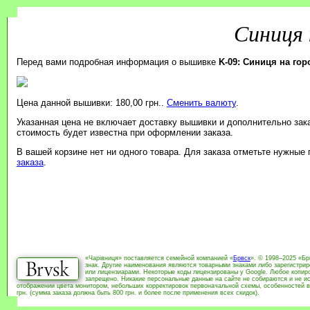
Синиця 
Перед вами подробная информация о вышивке
K-09: Синиця на гор
Цена данной вышивки: 180,00 грн..
Сменить валюту
.
Указанная цена не включает доставку вышивки и дополнительно зак
стоимость будет известна при оформлении заказа.
В вашей корзине нет ни одного товара. Для заказа отметьте нужные
заказа
.
«Чарівниця» поставляется семейной компанией «
Брвск
». © 1998–2025 «Бр
знак. Другие наименования являются товарными знаками либо зарегистри
или лицензиарами. Некоторые коды лицензированы у Google. Любое копиро
запрещено. Никакие персональные данные на сайте не собираются и не ис
отображении цвета монитором, небольших корректировок первоначальной схемы, особенностей в
грн. (сумма заказа должна быть 800 грн. и более после применения всех скидок).