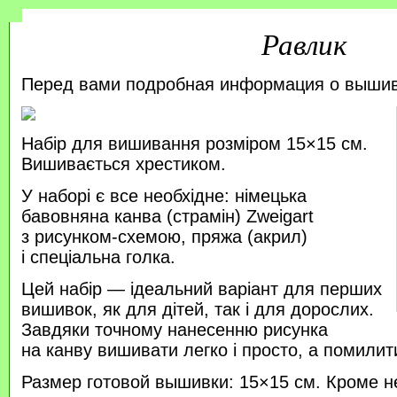
Равлик
Перед вами подробная информация о выши
Набір для вишивання розміром 15×15 см.
Вишивається хрестиком.
У наборі є все необхідне: німецька
бавовняна канва (страмін) Zweigart
з рисунком-схемою, пряжа (акрил)
і спеціальна голка.
Цей набір — ідеальний варіант для перших
вишивок, як для дітей, так і для дорослих.
Завдяки точному нанесенню рисунка
на канву вишивати легко і просто, а помили
Размер готовой вышивки: 15×15 см. Кроме н