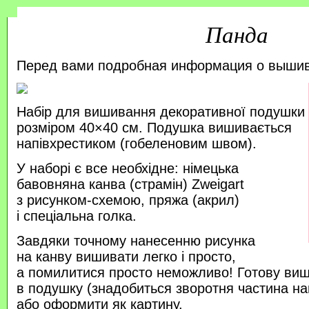
Панда
Перед вами подробная информация о выши
Набір для вишивання декоративної подушки
розміром 40×40 см. Подушка вишивається
напівхрестиком (гобеленовим швом).
У наборі є все необхідне: німецька
бавовняна канва (страмін) Zweigart
з рисунком-схемою, пряжа (акрил)
і спеціальна голка.
Завдяки точному нанесенню рисунка
на канву вишивати легко і просто,
а помилитися просто неможливо! Готову ви
в подушку (знадобиться зворотня частина на
або оформити як картину.