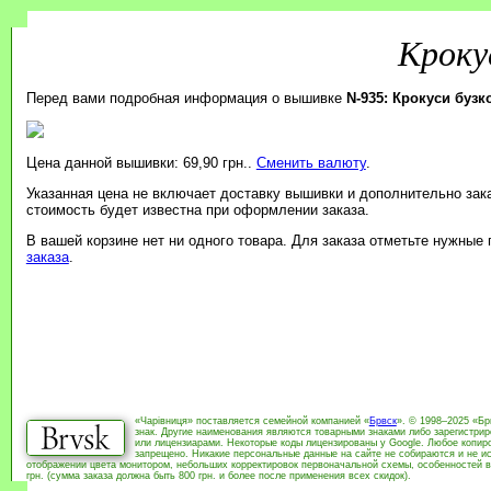
Кроку
Перед вами подробная информация о вышивке
N-935: Крокуси бузк
Цена данной вышивки: 69,90 грн..
Сменить валюту
.
Указанная цена не включает доставку вышивки и дополнительно зак
стоимость будет известна при оформлении заказа.
В вашей корзине нет ни одного товара. Для заказа отметьте нужные
заказа
.
«Чарівниця» поставляется семейной компанией «
Брвск
». © 1998–2025 «Бр
знак. Другие наименования являются товарными знаками либо зарегистри
или лицензиарами. Некоторые коды лицензированы у Google. Любое копиро
запрещено. Никакие персональные данные на сайте не собираются и не ис
отображении цвета монитором, небольших корректировок первоначальной схемы, особенностей в
грн. (сумма заказа должна быть 800 грн. и более после применения всех скидок).