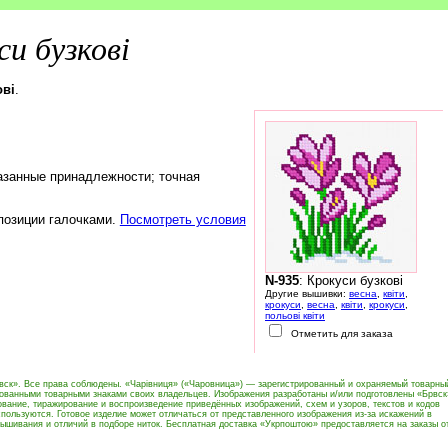
си бузкові
ові
.
азанные принадлежности; точная
 позиции галочками.
Посмотреть условия
N-935
: Крокуси бузкові
Другие вышивки:
весна
,
квіти
,
крокуси
,
весна
,
квіти
,
крокуси
,
польові квіти
Отметить для заказа
вск». Все права соблюдены. «Чарівниця» («Чаровница») — зарегистрированный и охраняемый товарны
рованными товарными знаками своих владельцев. Изображения разработаны и/или подготовлены «Брвск
вание, тиражирование и воспроизведение приведённых изображений, схем и узоров, текстов и кодов
пользуются. Готовое изделие может отличаться от представленного изображения из-за искажений в
ышивания и отличий в подборе ниток. Бесплатная доставка «Укрпоштою» предоставляется на заказы о