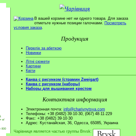
В вашей корзине нет ни одного товара. Для заказа
отметьте нужные позиции галочками.
Посмотреть
условия заказа
.
Продукция
Перелік за абеткою
Новинки
Літні сюжети
Картини
Квіти
Канва с рисунком (страмин Zweigart)
Канва с рисунком (наборы)
Наборы для вышивания крестом
Контактная информация
Электронная почта:
info@charivnytsya.com
Телефоны: +38 (0482) 39·10·30, (067) 48·11·229
й
Факс: +38 (0482) 39·10·30
» и/
Адрес: Кустанайская, 36, Одесса, 65085, Украина
т 800
Чарівниця является частью группы Brvsk: