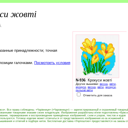
си жовті
і
.
азанные принадлежности; точная
 позиции галочками.
Посмотреть условия
N-936
: Крокуси жовті
Другие вышивки:
весна
,
квіти
,
крокуси
,
весна
,
квіти
,
крокуси
,
польові квіти
Отметить для заказа
вск». Все права соблюдены. «Чарівниця» («Чаровница») — зарегистрированный и охраняемый товарны
рованными товарными знаками своих владельцев. Изображения разработаны и/или подготовлены «Брвск
вание, тиражирование и воспроизведение приведённых изображений, схем и узоров, текстов и кодов
пользуются. Готовое изделие может отличаться от представленного изображения из-за искажений в
ышивания и отличий в подборе ниток. Бесплатная доставка «Укрпоштою» предоставляется на заказы о