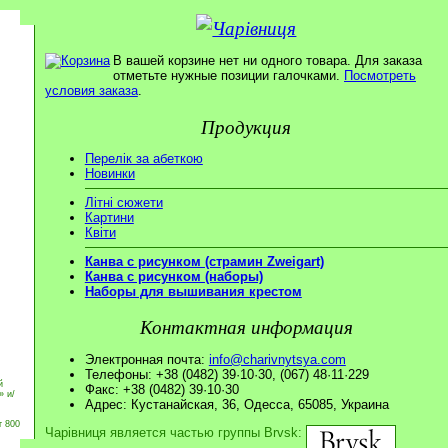
В вашей корзине нет ни одного товара. Для заказа
отметьте нужные позиции галочками.
Посмотреть
условия заказа
.
Продукция
Перелік за абеткою
Новинки
Літні сюжети
Картини
Квіти
Канва с рисунком (страмин Zweigart)
Канва с рисунком (наборы)
Наборы для вышивания крестом
Контактная информация
Электронная почта:
info@charivnytsya.com
Телефоны: +38 (0482) 39·10·30, (067) 48·11·229
й
Факс: +38 (0482) 39·10·30
» и/
Адрес: Кустанайская, 36, Одесса, 65085, Украина
т 800
Чарівниця является частью группы Brvsk: