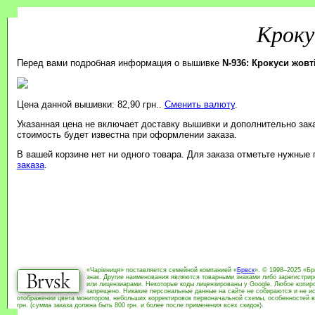
Кроку
Перед вами подробная информация о вышивке
N-936: Крокуси жовт
Цена данной вышивки: 82,90 грн..
Сменить валюту
.
Указанная цена не включает доставку вышивки и дополнительно зак
стоимость будет известна при оформлении заказа.
В вашей корзине нет ни одного товара. Для заказа отметьте нужные
заказа
.
«Чарівниця» поставляется семейной компанией «
Брвск
». © 1998–2025 «Бр
знак. Другие наименования являются товарными знаками либо зарегистри
или лицензиарами. Некоторые коды лицензированы у Google. Любое копиро
запрещено. Никакие персональные данные на сайте не собираются и не ис
отображении цвета монитором, небольших корректировок первоначальной схемы, особенностей в
грн. (сумма заказа должна быть 800 грн. и более после применения всех скидок).