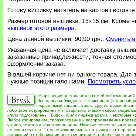
Готову вишивку натягніть на картон і вставте
Размер готовой вышивки: 15×15 см. Кроме н
вышивок этого размера
.
Цена данной вышивки: 90,90 грн..
Сменить в
Указанная цена не включает доставку вышив
заказанные принадлежности; точная стоимос
оформлении заказа.
В вашей корзине нет ни одного товара. Для 
нужные позиции галочками.
Посмотреть усло
«Чарівниця» поставляется семейной компанией
Все права соблюдены. «Чарівниця» («Чаровница
охраняемый товарный знак. Другие наименован
либо зарегистрированными товарными знаками своих владель
и/или подготовлены «Брвск» и/или лицензиарами. Некоторые к
Любое копирование, тиражирование и воспроизведение привед
узоров, текстов и кодов запрещено. Никакие персональные дан
не используются. Готовое изделие может отличаться от предст
искажений в отображении цвета монитором, небольших коррек