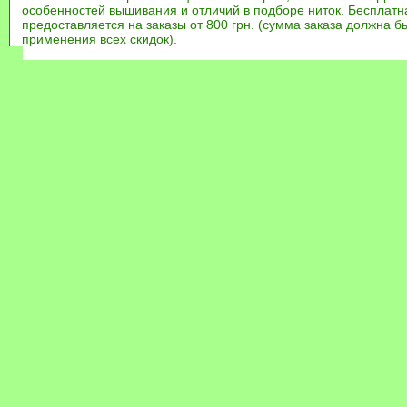
особенностей вышивания и отличий в подборе ниток. Бесплат
предоставляется на заказы от 800 грн. (сумма заказа должна бы
применения всех скидок).