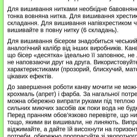
Для вишивання нитками необхідне бавовняне
тонка вовняна нитка. Для вишивання хрести
складання. Для вишивання напівхрестиком 
вишивайте в повну нитку (6 складань).
Для вишивання бісером знадобиться чеський 
аналогічний калібр від інших виробників. Кан
що бісер «десятка» ідеально її заповнює, не
не наповзаючи друг на друга. Використовуйте
характеристиками (прозорий, блискучий, ма
цікавих ефектів.
До завершення роботи канву мочити не можн
крохмаль (апрет) і фарба. За нагальної потр
можна обережно випрати руками під теплою
сильних миючих засобів аж поки вода не буд
Перед пранням обов’язково перевірте, що нитк
тощо, якими ви вишивали, не линяють. Випр
віджимайте, а дайте їй висохнути на горизонт
потреби, обережно пропрасуйте зі зворотного 