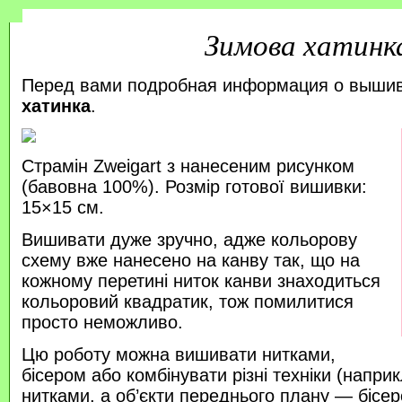
Зимова хатинк
Перед вами подробная информация о выши
хатинка
.
Страмін Zweigart з нанесеним рисунком
(бавовна 100%). Розмір готової вишивки:
15×15 см.
Вишивати дуже зручно, адже кольорову
схему вже нанесено на канву так, що на
кожному перетині ниток канви знаходиться
кольоровий квадратик, тож помилитися
просто неможливо.
Цю роботу можна вишивати нитками,
бісером або комбінувати різні техніки (напр
нитками, а об’єкти переднього плану — бісер