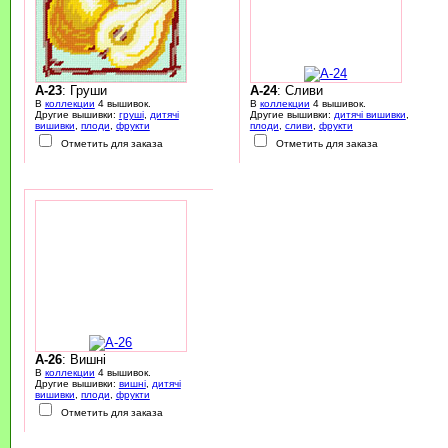
A-23
: Груши
A-24
: Сливи
В
коллекции
4 вышивок.
В
коллекции
4 вышивок.
Другие вышивки:
груші
,
дитячі
Другие вышивки:
дитячі вишивки
,
вишивки
,
плоди
,
фрукти
плоди
,
сливи
,
фрукти
Отметить для заказа
Отметить для заказа
A-26
: Вишні
В
коллекции
4 вышивок.
Другие вышивки:
вишні
,
дитячі
вишивки
,
плоди
,
фрукти
Отметить для заказа