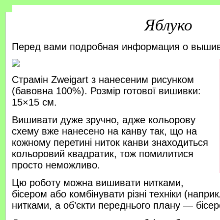
Яблуко
Перед вами подробная информация о выши
Страмін Zweigart з нанесеним рисунком
(бавовна 100%). Розмір готової вишивки:
15×15 см.
Вишивати дуже зручно, адже кольорову
схему вже нанесено на канву так, що на
кожному перетині ниток канви знаходиться
кольоровий квадратик, тож помилитися
просто неможливо.
Цю роботу можна вишивати нитками,
бісером або комбінувати різні техніки (напр
нитками, а об’єкти переднього плану — бісер