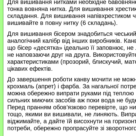
Для вишивання нитками необхідне бавовняне
тонка вовняна нитка. Для вишивання хрести
складання. Для вишивання напівхрестиком 
вишивайте в повну нитку (6 складань).
Для вишивання бісером знадобиться чеський 
аналогічний калібр від інших виробників. Кан
що бісер «десятка» ідеально її заповнює, не
не наповзаючи друг на друга. Використовуйте
характеристиками (прозорий, блискучий, ма
цікавих ефектів.
До завершення роботи канву мочити не можн
крохмаль (апрет) і фарба. За нагальної потр
можна обережно випрати руками під теплою
сильних миючих засобів аж поки вода не буд
Перед пранням обов’язково перевірте, що нитк
тощо, якими ви вишивали, не линяють. Випр
віджимайте, а дайте їй висохнути на горизонт
потреби, обережно пропрасуйте зі зворотного 