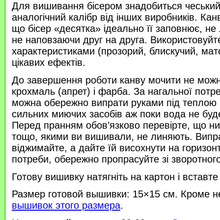
Для вишивання бісером знадобиться чеський 
аналогічний калібр від інших виробників. Кан
що бісер «десятка» ідеально її заповнює, не
не наповзаючи друг на друга. Використовуйте
характеристиками (прозорий, блискучий, ма
цікавих ефектів.
До завершення роботи канву мочити не можн
крохмаль (апрет) і фарба. За нагальної потр
можна обережно випрати руками під теплою
сильних миючих засобів аж поки вода не буд
Перед пранням обов’язково перевірте, що нитк
тощо, якими ви вишивали, не линяють. Випр
віджимайте, а дайте їй висохнути на горизонт
потреби, обережно пропрасуйте зі зворотного 
Готову вишивку натягніть на картон і вставте
Размер готовой вышивки: 15×15 см. Кроме н
вышивок этого размера
.