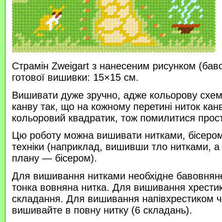
Страмін Zweigart з нанесеним рисунком (бав
готової вишивки: 15×15 см.
Вишивати дуже зручно, адже кольорову схем
канву так, що на кожному перетині ниток кан
кольоровий квадратик, тож помилитися прос
Цю роботу можна вишивати нитками, бісером 
техніки (наприклад, вишивши тло нитками, а
плану — бісером).
Для вишивання нитками необхідне бавовняне
тонка вовняна нитка. Для вишивання хрести
складання. Для вишивання напівхрестиком 
вишивайте в повну нитку (6 складань).