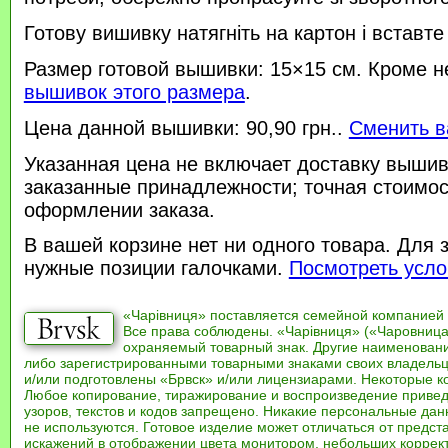
Готову вишивку натягніть на картон і вставте
Размер готовой вышивки: 15×15 см. Кроме н
вышивок этого размера
.
Цена данной вышивки: 90,90 грн..
Сменить в
Указанная цена не включает доставку вышив
заказанные принадлежности; точная стоимос
оформлении заказа.
В вашей корзине нет ни одного товара. Для 
нужные позиции галочками.
Посмотреть усло
«Чарівниця» поставляется семейной компанией
Все права соблюдены. «Чарівниця» («Чаровница
охраняемый товарный знак. Другие наименован
либо зарегистрированными товарными знаками своих владель
и/или подготовлены «Брвск» и/или лицензиарами. Некоторые к
Любое копирование, тиражирование и воспроизведение привед
узоров, текстов и кодов запрещено. Никакие персональные дан
не используются. Готовое изделие может отличаться от предст
искажений в отображении цвета монитором, небольших коррек