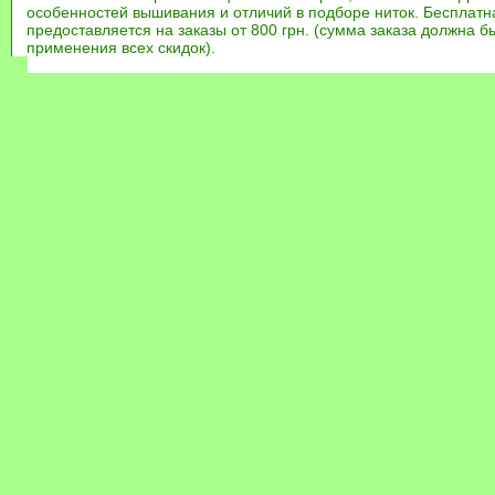
особенностей вышивания и отличий в подборе ниток. Бесплат
предоставляется на заказы от 800 грн. (сумма заказа должна бы
применения всех скидок).