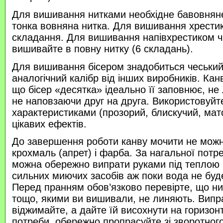
Для вишивання нитками необхідне бавовняне
тонка вовняна нитка. Для вишивання хрести
складання. Для вишивання напівхрестиком 
вишивайте в повну нитку (6 складань).
Для вишивання бісером знадобиться чеський 
аналогічний калібр від інших виробників. Кан
що бісер «десятка» ідеально її заповнює, не
не наповзаючи друг на друга. Використовуйте
характеристиками (прозорий, блискучий, ма
цікавих ефектів.
До завершення роботи канву мочити не можн
крохмаль (апрет) і фарба. За нагальної потр
можна обережно випрати руками під теплою
сильних миючих засобів аж поки вода не буд
Перед пранням обов’язково перевірте, що нитк
тощо, якими ви вишивали, не линяють. Випр
віджимайте, а дайте їй висохнути на горизонт
потреби, обережно пропрасуйте зі зворотного 