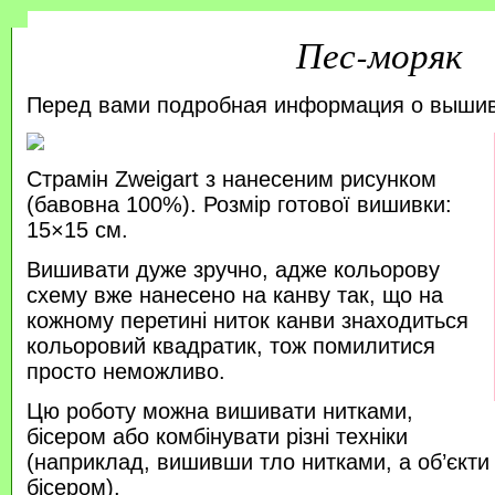
Пес-моряк
Перед вами подробная информация о выши
Страмін Zweigart з нанесеним рисунком
(бавовна 100%). Розмір готової вишивки:
15×15 см.
Вишивати дуже зручно, адже кольорову
схему вже нанесено на канву так, що на
кожному перетині ниток канви знаходиться
кольоровий квадратик, тож помилитися
просто неможливо.
Цю роботу можна вишивати нитками,
бісером або комбінувати різні техніки
(наприклад, вишивши тло нитками, а об’єкт
бісером).