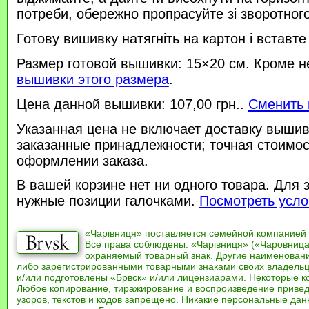
потреби, обережно пропрасуйте зі зворотного 
Готову вишивку натягніть на картон і вставте
Размер готовой вышивки: 15×20 см. Кроме н
вышивки этого размера
.
Цена данной вышивки: 107,00 грн..
Сменить 
Указанная цена не включает доставку вышив
заказанные принадлежности; точная стоимос
оформлении заказа.
В вашей корзине нет ни одного товара. Для 
нужные позиции галочками.
Посмотреть усло
«Чарівниця» поставляется семейной компанией
Все права соблюдены. «Чарівниця» («Чаровница
охраняемый товарный знак. Другие наименован
либо зарегистрированными товарными знаками своих владель
и/или подготовлены «Брвск» и/или лицензиарами. Некоторые к
Любое копирование, тиражирование и воспроизведение привед
узоров, текстов и кодов запрещено. Никакие персональные дан