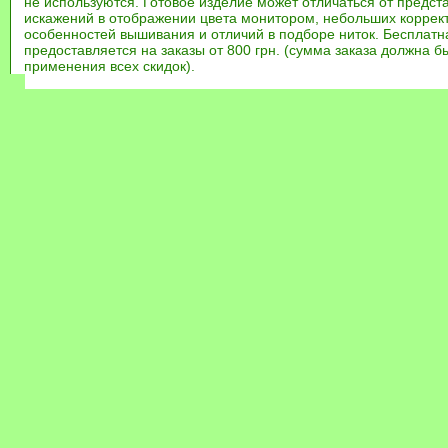
не используются. Готовое изделие может отличаться от предст
искажений в отображении цвета монитором, небольших коррек
особенностей вышивания и отличий в подборе ниток. Бесплат
предоставляется на заказы от 800 грн. (сумма заказа должна бы
применения всех скидок).