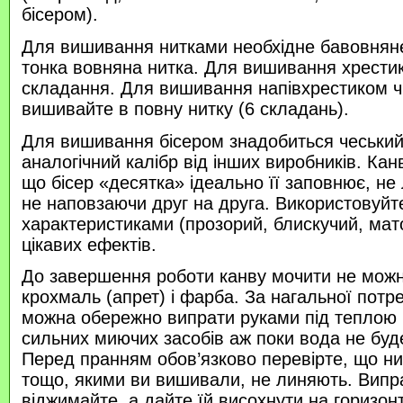
бісером).
Для вишивання нитками необхідне бавовняне
тонка вовняна нитка. Для вишивання хрести
складання. Для вишивання напівхрестиком 
вишивайте в повну нитку (6 складань).
Для вишивання бісером знадобиться чеський 
аналогічний калібр від інших виробників. Кан
що бісер «десятка» ідеально її заповнює, не
не наповзаючи друг на друга. Використовуйте
характеристиками (прозорий, блискучий, ма
цікавих ефектів.
До завершення роботи канву мочити не можн
крохмаль (апрет) і фарба. За нагальної потр
можна обережно випрати руками під теплою
сильних миючих засобів аж поки вода не буд
Перед пранням обов’язково перевірте, що нитк
тощо, якими ви вишивали, не линяють. Випр
віджимайте, а дайте їй висохнути на горизонт