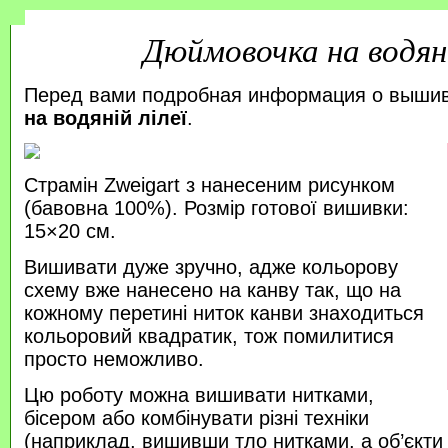
Дюймовочка на водяні
Перед вами подробная информация о выши
на водяній лілеї
.
Страмін Zweigart з нанесеним рисунком
(бавовна 100%). Розмір готової вишивки:
15×20 см.
Вишивати дуже зручно, адже кольорову
схему вже нанесено на канву так, що на
кожному перетині ниток канви знаходиться
кольоровий квадратик, тож помилитися
просто неможливо.
Цю роботу можна вишивати нитками,
бісером або комбінувати різні техніки
(наприклад, вишивши тло нитками, а об’єкт