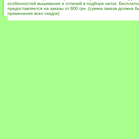
особенностей вышивания и отличий в подборе ниток. Бесплат
предоставляется на заказы от 800 грн. (сумма заказа должна бы
применения всех скидок).