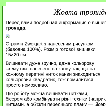
Жовта троянд
Перед вами подробная информация о выши
троянда
.
Страмін Zweigart з нанесеним рисунком
(бавовна 100%). Розмір готової вишивки:
15×20 см.
Вишивати дуже зручно, адже кольорову
схему вже нанесено на канву так, що на
кожному перетині ниток канви знаходиться
кольоровий квадратик, тож помилитися
просто неможливо.
Цю роботу можна вишивати нитками,
бісером або комбінувати різні техніки (напр
нитками, а об’єкти переднього плану — бісер