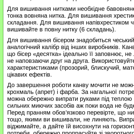
Для вишивання нитками необхідне бавовняне
тонка вовняна нитка. Для вишивання хрести
складання. Для вишивання напівхрестиком 
вишивайте в повну нитку (6 складань).
Для вишивання бісером знадобиться чеський 
аналогічний калібр від інших виробників. Кан
що бісер «десятка» ідеально її заповнює, не
не наповзаючи друг на друга. Використовуйте
характеристиками (прозорий, блискучий, ма
цікавих ефектів.
До завершення роботи канву мочити не можн
крохмаль (апрет) і фарба. За нагальної потр
можна обережно випрати руками під теплою
сильних миючих засобів аж поки вода не буд
Перед пранням обов’язково перевірте, що нитк
тощо, якими ви вишивали, не линяють. Випр
віджимайте, а дайте їй висохнути на горизонт
потреби, обережно пропрасуйте зі зворотного 