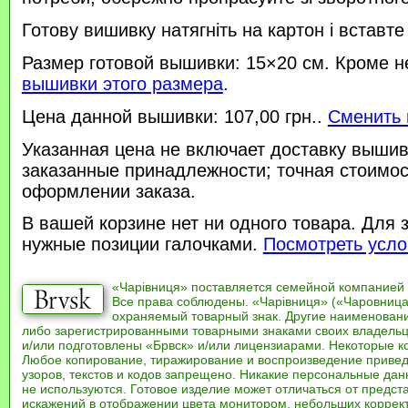
Готову вишивку натягніть на картон і вставте
Размер готовой вышивки: 15×20 см. Кроме н
вышивки этого размера
.
Цена данной вышивки: 107,00 грн..
Сменить 
Указанная цена не включает доставку вышив
заказанные принадлежности; точная стоимос
оформлении заказа.
В вашей корзине нет ни одного товара. Для 
нужные позиции галочками.
Посмотреть усло
«Чарівниця» поставляется семейной компанией
Все права соблюдены. «Чарівниця» («Чаровница
охраняемый товарный знак. Другие наименован
либо зарегистрированными товарными знаками своих владель
и/или подготовлены «Брвск» и/или лицензиарами. Некоторые к
Любое копирование, тиражирование и воспроизведение привед
узоров, текстов и кодов запрещено. Никакие персональные дан
не используются. Готовое изделие может отличаться от предст
искажений в отображении цвета монитором, небольших коррек