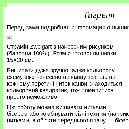
Тигреня
Перед вами подробная информация о выши
Страмін Zweigart з нанесеним рисунком
(бавовна 100%). Розмір готової вишивки:
15×20 см.
Вишивати дуже зручно, адже кольорову
схему вже нанесено на канву так, що на
кожному перетині ниток канви знаходиться
кольоровий квадратик, тож помилитися
просто неможливо.
Цю роботу можна вишивати нитками,
бісером або комбінувати різні техніки (напр
нитками, а об’єкти переднього плану — бісер