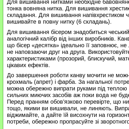
Для вишивання нитками необхідне бавовняне
тонка вовняна нитка. Для вишивання хрести
складання. Для вишивання напівхрестиком 
вишивайте в повну нитку (6 складань).
Для вишивання бісером знадобиться чеський 
аналогічний калібр від інших виробників. Кан
що бісер «десятка» ідеально її заповнює, не
не наповзаючи друг на друга. Використовуйте
характеристиками (прозорий, блискучий, ма
цікавих ефектів.
До завершення роботи канву мочити не можн
крохмаль (апрет) і фарба. За нагальної потр
можна обережно випрати руками під теплою
сильних миючих засобів аж поки вода не буд
Перед пранням обов’язково перевірте, що нитк
тощо, якими ви вишивали, не линяють. Випр
віджимайте, а дайте їй висохнути на горизонт
потреби, обережно пропрасуйте зі зворотного 