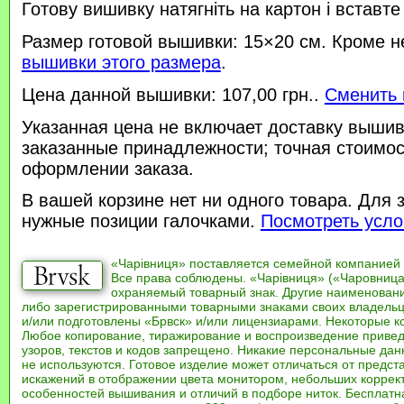
Готову вишивку натягніть на картон і вставте
Размер готовой вышивки: 15×20 см. Кроме н
вышивки этого размера
.
Цена данной вышивки: 107,00 грн..
Сменить 
Указанная цена не включает доставку вышив
заказанные принадлежности; точная стоимос
оформлении заказа.
В вашей корзине нет ни одного товара. Для 
нужные позиции галочками.
Посмотреть усло
«Чарівниця» поставляется семейной компанией
Все права соблюдены. «Чарівниця» («Чаровница
охраняемый товарный знак. Другие наименован
либо зарегистрированными товарными знаками своих владель
и/или подготовлены «Брвск» и/или лицензиарами. Некоторые к
Любое копирование, тиражирование и воспроизведение привед
узоров, текстов и кодов запрещено. Никакие персональные дан
не используются. Готовое изделие может отличаться от предст
искажений в отображении цвета монитором, небольших коррек
особенностей вышивания и отличий в подборе ниток. Бесплат