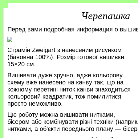
Черепашка
Перед вами подробная информация о выши
Страмін Zweigart з нанесеним рисунком
(бавовна 100%). Розмір готової вишивки:
15×20 см.
Вишивати дуже зручно, адже кольорову
схему вже нанесено на канву так, що на
кожному перетині ниток канви знаходиться
кольоровий квадратик, тож помилитися
просто неможливо.
Цю роботу можна вишивати нитками,
бісером або комбінувати різні техніки (напр
нитками, а об’єкти переднього плану — бісер