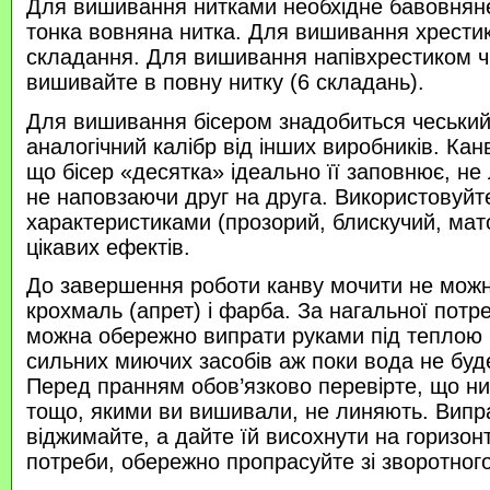
Для вишивання нитками необхідне бавовняне
тонка вовняна нитка. Для вишивання хрести
складання. Для вишивання напівхрестиком 
вишивайте в повну нитку (6 складань).
Для вишивання бісером знадобиться чеський 
аналогічний калібр від інших виробників. Кан
що бісер «десятка» ідеально її заповнює, не
не наповзаючи друг на друга. Використовуйте
характеристиками (прозорий, блискучий, ма
цікавих ефектів.
До завершення роботи канву мочити не можн
крохмаль (апрет) і фарба. За нагальної потр
можна обережно випрати руками під теплою
сильних миючих засобів аж поки вода не буд
Перед пранням обов’язково перевірте, що нитк
тощо, якими ви вишивали, не линяють. Випр
віджимайте, а дайте їй висохнути на горизонт
потреби, обережно пропрасуйте зі зворотного 