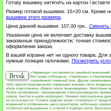
Готову вишивку натягніть на картон і вставте
Размер готовой вышивки: 15×20 см. Кроме н
вышивки этого размера
.
Цена данной вышивки: 107,00 грн..
Сменить 
Указанная цена не включает доставку вышив
заказанные принадлежности; точная стоимос
оформлении заказа.
В вашей корзине нет ни одного товара. Для 
нужные позиции галочками.
Посмотреть усло
«Чарівниця» поставляется семейной компанией
Все права соблюдены. «Чарівниця» («Чаровница
охраняемый товарный знак. Другие наименован
либо зарегистрированными товарными знаками своих владель
и/или подготовлены «Брвск» и/или лицензиарами. Некоторые к
Любое копирование, тиражирование и воспроизведение привед
узоров, текстов и кодов запрещено. Никакие персональные дан
не используются. Готовое изделие может отличаться от предст
искажений в отображении цвета монитором, небольших коррек
особенностей вышивания и отличий в подборе ниток. Бесплат