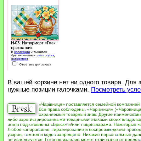
H-03
: Натюрморт «Глек і
прихватки»
В
коллекции
2 вышивок.
Другие вышивки:
квіти
,
кухня
,
натюрморт
Отметить для заказа
В вашей корзине нет ни одного товара. Для 
нужные позиции галочками.
Посмотреть усло
«Чарівниця» поставляется семейной компанией
Все права соблюдены. «Чарівниця» («Чаровница
охраняемый товарный знак. Другие наименован
либо зарегистрированными товарными знаками своих владель
и/или подготовлены «Брвск» и/или лицензиарами. Некоторые к
Любое копирование, тиражирование и воспроизведение привед
узоров, текстов и кодов запрещено. Никакие персональные дан
не используются. Готовое изделие может отличаться от предст