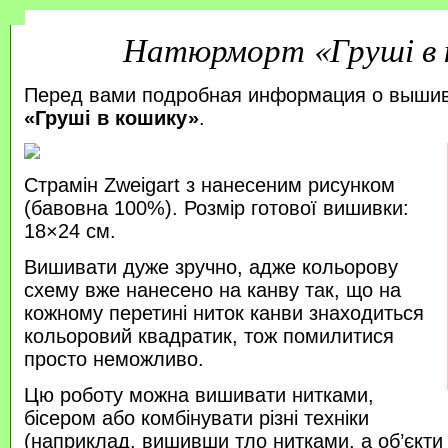
Натюрморт «Груші в 
Перед вами подробная информация о выши
«Груші в кошику»
.
Страмін Zweigart з нанесеним рисунком
(бавовна 100%). Розмір готової вишивки:
18×24 см.
Вишивати дуже зручно, адже кольорову
схему вже нанесено на канву так, що на
кожному перетині ниток канви знаходиться
кольоровий квадратик, тож помилитися
просто неможливо.
Цю роботу можна вишивати нитками,
бісером або комбінувати різні техніки
(наприклад, вишивши тло нитками, а об’єкт