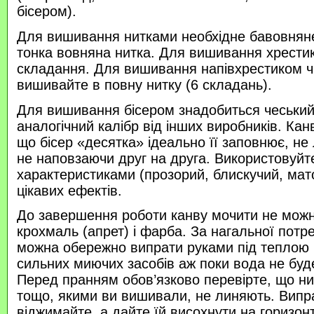
бісером).
Для вишивання нитками необхідне бавовняне
тонка вовняна нитка. Для вишивання хрести
складання. Для вишивання напівхрестиком 
вишивайте в повну нитку (6 складань).
Для вишивання бісером знадобиться чеський 
аналогічний калібр від інших виробників. Кан
що бісер «десятка» ідеально її заповнює, не
не наповзаючи друг на друга. Використовуйте
характеристиками (прозорий, блискучий, ма
цікавих ефектів.
До завершення роботи канву мочити не можн
крохмаль (апрет) і фарба. За нагальної потр
можна обережно випрати руками під теплою
сильних миючих засобів аж поки вода не буд
Перед пранням обов’язково перевірте, що нитк
тощо, якими ви вишивали, не линяють. Випр
віджимайте, а дайте їй висохнути на горизонт