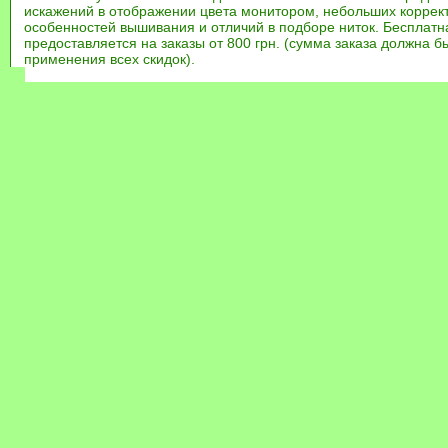
искажений в отображении цвета монитором, небольших коррек
особенностей вышивания и отличий в подборе ниток. Бесплат
предоставляется на заказы от 800 грн. (сумма заказа должна бы
применения всех скидок).