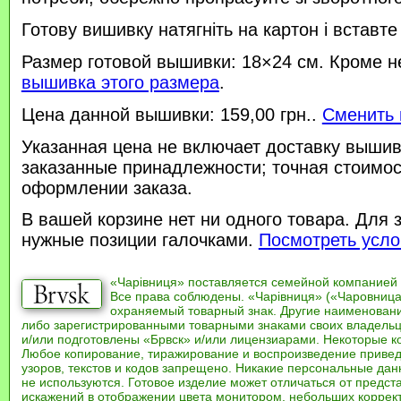
Готову вишивку натягніть на картон і вставте
Размер готовой вышивки: 18×24 см. Кроме н
вышивка этого размера
.
Цена данной вышивки: 159,00 грн..
Сменить 
Указанная цена не включает доставку вышив
заказанные принадлежности; точная стоимос
оформлении заказа.
В вашей корзине нет ни одного товара. Для 
нужные позиции галочками.
Посмотреть усло
«Чарівниця» поставляется семейной компанией
Все права соблюдены. «Чарівниця» («Чаровница
охраняемый товарный знак. Другие наименован
либо зарегистрированными товарными знаками своих владель
и/или подготовлены «Брвск» и/или лицензиарами. Некоторые к
Любое копирование, тиражирование и воспроизведение привед
узоров, текстов и кодов запрещено. Никакие персональные дан
не используются. Готовое изделие может отличаться от предст
искажений в отображении цвета монитором, небольших коррек