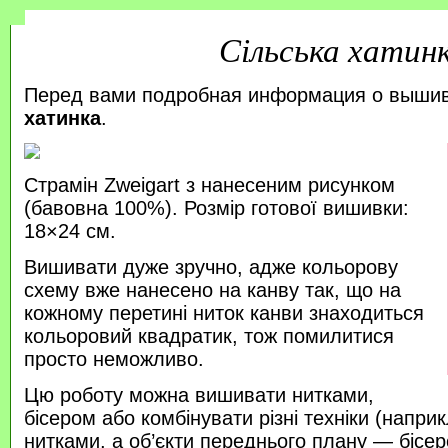
Сільська хатин
Перед вами подробная информация о выши
хатинка
.
Страмін Zweigart з нанесеним рисунком
(бавовна 100%). Розмір готової вишивки:
18×24 см.
Вишивати дуже зручно, адже кольорову
схему вже нанесено на канву так, що на
кожному перетині ниток канви знаходиться
кольоровий квадратик, тож помилитися
просто неможливо.
Цю роботу можна вишивати нитками,
бісером або комбінувати різні техніки (напр
нитками, а об’єкти переднього плану — бісер