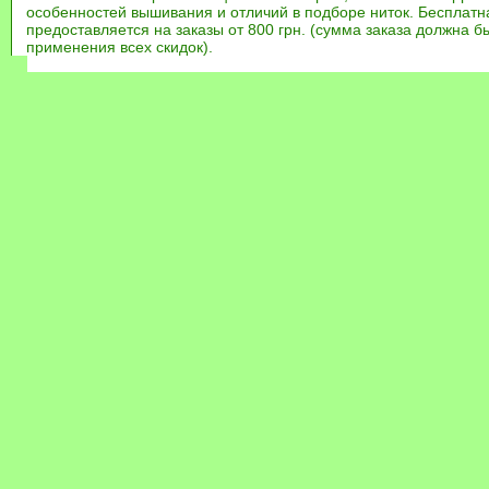
особенностей вышивания и отличий в подборе ниток. Бесплат
предоставляется на заказы от 800 грн. (сумма заказа должна бы
применения всех скидок).