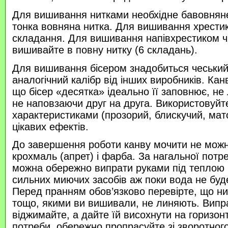
Для вишивання нитками необхідне бавовняне
тонка вовняна нитка. Для вишивання хрести
складання. Для вишивання напівхрестиком 
вишивайте в повну нитку (6 складань).
Для вишивання бісером знадобиться чеський 
аналогічний калібр від інших виробників. Кан
що бісер «десятка» ідеально її заповнює, не
не наповзаючи друг на друга. Використовуйте
характеристиками (прозорий, блискучий, ма
цікавих ефектів.
До завершення роботи канву мочити не можн
крохмаль (апрет) і фарба. За нагальної потр
можна обережно випрати руками під теплою
сильних миючих засобів аж поки вода не буд
Перед пранням обов’язково перевірте, що нитк
тощо, якими ви вишивали, не линяють. Випр
віджимайте, а дайте їй висохнути на горизонт
потреби, обережно пропрасуйте зі зворотного 