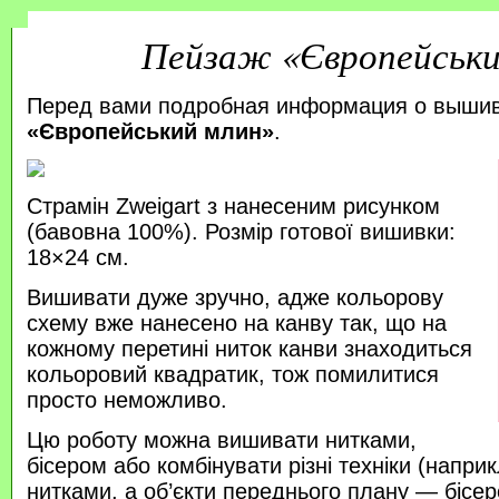
Пейзаж «Європейськи
Перед вами подробная информация о выши
«Європейський млин»
.
Страмін Zweigart з нанесеним рисунком
(бавовна 100%). Розмір готової вишивки:
18×24 см.
Вишивати дуже зручно, адже кольорову
схему вже нанесено на канву так, що на
кожному перетині ниток канви знаходиться
кольоровий квадратик, тож помилитися
просто неможливо.
Цю роботу можна вишивати нитками,
бісером або комбінувати різні техніки (напр
нитками, а об’єкти переднього плану — бісер