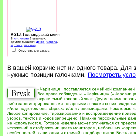
V-213
: Голландський млин
В
коллекции
2 вышивок.
Другие вышивки:
декор
,
Європа
,
картини
,
пейзажі
Отметить для заказа
В вашей корзине нет ни одного товара. Для 
нужные позиции галочками.
Посмотреть усло
«Чарівниця» поставляется семейной компанией
Все права соблюдены. «Чарівниця» («Чаровница
охраняемый товарный знак. Другие наименован
либо зарегистрированными товарными знаками своих владель
и/или подготовлены «Брвск» и/или лицензиарами. Некоторые к
Любое копирование, тиражирование и воспроизведение привед
узоров, текстов и кодов запрещено. Никакие персональные дан
не используются. Готовое изделие может отличаться от предст
искажений в отображении цвета монитором, небольших коррек
особенностей вышивания и отличий в подборе ниток. Бесплат