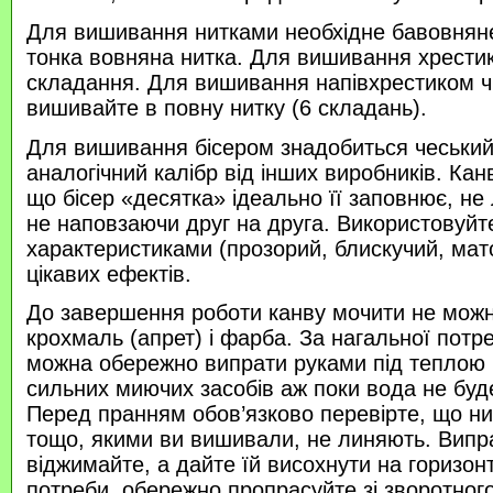
Для вишивання нитками необхідне бавовняне
тонка вовняна нитка. Для вишивання хрести
складання. Для вишивання напівхрестиком 
вишивайте в повну нитку (6 складань).
Для вишивання бісером знадобиться чеський 
аналогічний калібр від інших виробників. Кан
що бісер «десятка» ідеально її заповнює, не
не наповзаючи друг на друга. Використовуйте
характеристиками (прозорий, блискучий, ма
цікавих ефектів.
До завершення роботи канву мочити не можн
крохмаль (апрет) і фарба. За нагальної потр
можна обережно випрати руками під теплою
сильних миючих засобів аж поки вода не буд
Перед пранням обов’язково перевірте, що нитк
тощо, якими ви вишивали, не линяють. Випр
віджимайте, а дайте їй висохнути на горизонт
потреби, обережно пропрасуйте зі зворотного 