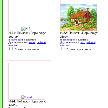
H-21
: Пейзаж «Пори року:
H-22
: Пейзаж «Пори року:
весна»
літо»
В
коллекции
4 вышивок.
В
коллекции
4 вышивок.
Другие вышивки:
весна
,
пейзажі
,
Другие вышивки:
літо
,
пейзажі
,
ріка
,
сад
ріка
,
сад
Отметить для заказа
Отметить для заказа
H-24
: Пейзаж «Пори року:
зима»