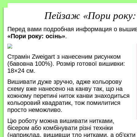
Пейзаж «Пори року: 
Перед вами подробная информация о выши
«Пори року: осінь»
.
Страмін Zweigart з нанесеним рисунком
(бавовна 100%). Розмір готової вишивки:
18×24 см.
Вишивати дуже зручно, адже кольорову
схему вже нанесено на канву так, що на
кожному перетині ниток канви знаходиться
кольоровий квадратик, тож помилитися
просто неможливо.
Цю роботу можна вишивати нитками,
бісером або комбінувати різні техніки
(наприклад, вишивши тло нитками, а об’єкт