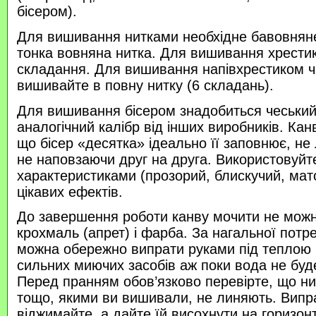
бісером).
Для вишивання нитками необхідне бавовняне
тонка вовняна нитка. Для вишивання хрести
складання. Для вишивання напівхрестиком 
вишивайте в повну нитку (6 складань).
Для вишивання бісером знадобиться чеський 
аналогічний калібр від інших виробників. Кан
що бісер «десятка» ідеально її заповнює, не
не наповзаючи друг на друга. Використовуйте
характеристиками (прозорий, блискучий, ма
цікавих ефектів.
До завершення роботи канву мочити не можн
крохмаль (апрет) і фарба. За нагальної потр
можна обережно випрати руками під теплою
сильних миючих засобів аж поки вода не буд
Перед пранням обов’язково перевірте, що нитк
тощо, якими ви вишивали, не линяють. Випр
віджимайте, а дайте їй висохнути на горизонт