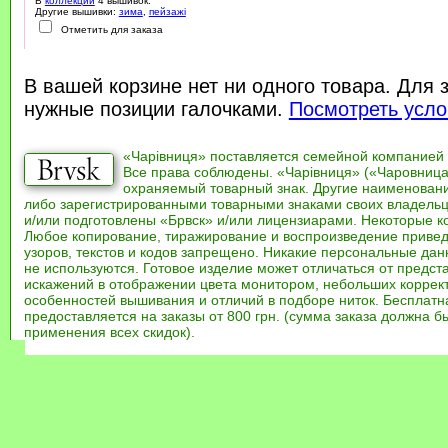
В
коллекции
4 вышивок.
Другие вышивки:
зима
,
пейзажі
Отметить для заказа
В вашей корзине нет ни одного товара. Для 
нужные позиции галочками.
Посмотреть усло
«Чарівниця» поставляется семейной компанией
Все права соблюдены. «Чарівниця» («Чаровница
охраняемый товарный знак. Другие наименован
либо зарегистрированными товарными знаками своих владель
и/или подготовлены «Брвск» и/или лицензиарами. Некоторые к
Любое копирование, тиражирование и воспроизведение привед
узоров, текстов и кодов запрещено. Никакие персональные дан
не используются. Готовое изделие может отличаться от предст
искажений в отображении цвета монитором, небольших коррек
особенностей вышивания и отличий в подборе ниток. Бесплат
предоставляется на заказы от 800 грн. (сумма заказа должна бы
применения всех скидок).