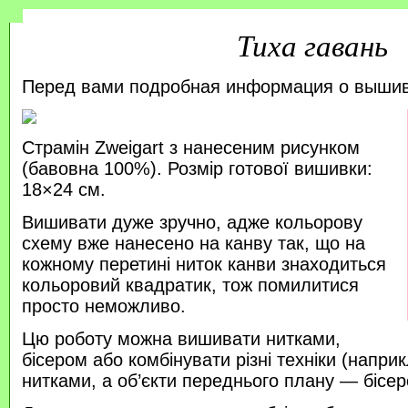
Тиха гавань
Перед вами подробная информация о выши
Страмін Zweigart з нанесеним рисунком
(бавовна 100%). Розмір готової вишивки:
18×24 см.
Вишивати дуже зручно, адже кольорову
схему вже нанесено на канву так, що на
кожному перетині ниток канви знаходиться
кольоровий квадратик, тож помилитися
просто неможливо.
Цю роботу можна вишивати нитками,
бісером або комбінувати різні техніки (напр
нитками, а об’єкти переднього плану — бісер