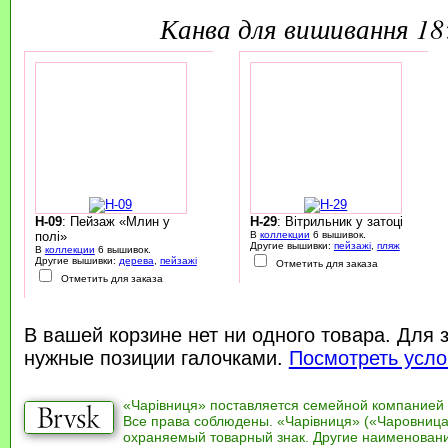
канва для вишивання 1
H-09
: Пейзаж «Млин у
H-29
: Вітрильник у затоці
полі»
В
коллекции
6 вышивок.
Другие вышивки:
пейзажі
,
пляж
В
коллекции
6 вышивок.
Другие вышивки:
дерева
,
пейзажі
Отметить для заказа
Отметить для заказа
В вашей корзине нет ни одного товара. Для 
нужные позиции галочками.
Посмотреть усло
«Чарівниця» поставляется семейной компанией
Все права соблюдены. «Чарівниця» («Чаровница
охраняемый товарный знак. Другие наименован