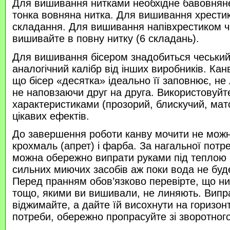
Для вишивання нитками необхідне бавовняне
тонка вовняна нитка. Для вишивання хрести
складання. Для вишивання напівхрестиком 
вишивайте в повну нитку (6 складань).
Для вишивання бісером знадобиться чеський 
аналогічний калібр від інших виробників. Кан
що бісер «десятка» ідеально її заповнює, не
не наповзаючи друг на друга. Використовуйте
характеристиками (прозорий, блискучий, ма
цікавих ефектів.
До завершення роботи канву мочити не можн
крохмаль (апрет) і фарба. За нагальної потр
можна обережно випрати руками під теплою
сильних миючих засобів аж поки вода не буд
Перед пранням обов’язково перевірте, що нитк
тощо, якими ви вишивали, не линяють. Випр
віджимайте, а дайте їй висохнути на горизонт
потреби, обережно пропрасуйте зі зворотного 