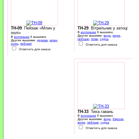
TH-09
: Пейзаж «Млин у
TH-29
: Вітрильник у затоці
полі»
В
коллекции
6 вышивок.
Другие вышивки:
вода
,
море
,
В
коллекции
6 вышивок.
пейзажі
,
пляж
,
судна
Другие вышивки:
дерева
,
млин
,
осінь
,
пейзажі
Отметить для заказа
Отметить для заказа
TH-33
: Тиха гавань
В
коллекции
6 вышивок.
Другие вышивки:
вода
,
Європа
,
море
,
пейзажі
,
судна
Отметить для заказа