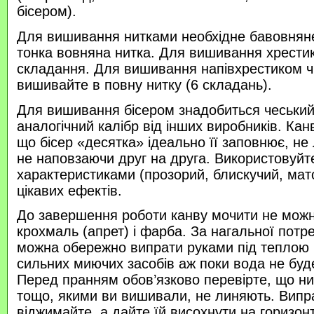
бісером).
Для вишивання нитками необхідне бавовняне
тонка вовняна нитка. Для вишивання хрести
складання. Для вишивання напівхрестиком 
вишивайте в повну нитку (6 складань).
Для вишивання бісером знадобиться чеський 
аналогічний калібр від інших виробників. Кан
що бісер «десятка» ідеально її заповнює, не
не наповзаючи друг на друга. Використовуйте
характеристиками (прозорий, блискучий, ма
цікавих ефектів.
До завершення роботи канву мочити не можн
крохмаль (апрет) і фарба. За нагальної потр
можна обережно випрати руками під теплою
сильних миючих засобів аж поки вода не буд
Перед пранням обов’язково перевірте, що нитк
тощо, якими ви вишивали, не линяють. Випр
віджимайте, а дайте їй висохнути на горизонт