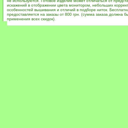
не используются. Готовое изделие может отличаться от предст
искажений в отображении цвета монитором, небольших коррек
особенностей вышивания и отличий в подборе ниток. Бесплат
предоставляется на заказы от 800 грн. (сумма заказа должна бы
применения всех скидок).