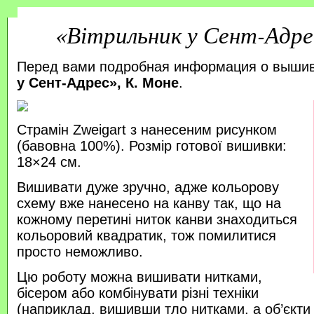
«Вітрильник у Сент-Адре
Перед вами подробная информация о выши
у Сент-Адрес», К. Моне
.
Страмін Zweigart з нанесеним рисунком
(бавовна 100%). Розмір готової вишивки:
18×24 см.
Вишивати дуже зручно, адже кольорову
схему вже нанесено на канву так, що на
кожному перетині ниток канви знаходиться
кольоровий квадратик, тож помилитися
просто неможливо.
Цю роботу можна вишивати нитками,
бісером або комбінувати різні техніки
(наприклад, вишивши тло нитками, а об’єкт