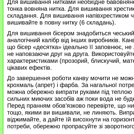
Для вишивання нитками необхідне бавовняне
тонка вовняна нитка. Для вишивання хрести
складання. Для вишивання напівхрестиком 
вишивайте в повну нитку (6 складань).
Для вишивання бісером знадобиться чеський 
аналогічний калібр від інших виробників. Кан
що бісер «десятка» ідеально її заповнює, не
не наповзаючи друг на друга. Використовуйте
характеристиками (прозорий, блискучий, ма
цікавих ефектів.
До завершення роботи канву мочити не можн
крохмаль (апрет) і фарба. За нагальної потр
можна обережно випрати руками під теплою
сильних миючих засобів аж поки вода не буд
Перед пранням обов’язково перевірте, що нитк
тощо, якими ви вишивали, не линяють. Випр
віджимайте, а дайте їй висохнути на горизонт
потреби, обережно пропрасуйте зі зворотного 