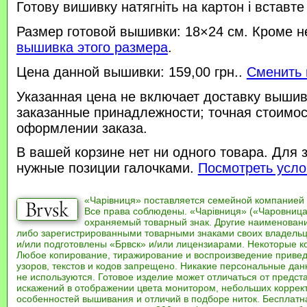
Готову вишивку натягніть на картон і вставте
Размер готовой вышивки: 18×24 см. Кроме н
вышивка этого размера
.
Цена данной вышивки: 159,00 грн..
Сменить 
Указанная цена не включает доставку вышив
заказанные принадлежности; точная стоимос
оформлении заказа.
В вашей корзине нет ни одного товара. Для 
нужные позиции галочками.
Посмотреть усло
«Чарівниця» поставляется семейной компанией
Все права соблюдены. «Чарівниця» («Чаровница
охраняемый товарный знак. Другие наименован
либо зарегистрированными товарными знаками своих владель
и/или подготовлены «Брвск» и/или лицензиарами. Некоторые к
Любое копирование, тиражирование и воспроизведение привед
узоров, текстов и кодов запрещено. Никакие персональные дан
не используются. Готовое изделие может отличаться от предст
искажений в отображении цвета монитором, небольших коррек
особенностей вышивания и отличий в подборе ниток. Бесплат