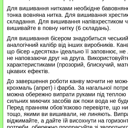
Для вишивання нитками необхідне бавовняне
тонка вовняна нитка. Для вишивання хрести
складання. Для вишивання напівхрестиком 
вишивайте в повну нитку (6 складань).
Для вишивання бісером знадобиться чеський 
аналогічний калібр від інших виробників. Кан
що бісер «десятка» ідеально її заповнює, не
не наповзаючи друг на друга. Використовуйте
характеристиками (прозорий, блискучий, ма
цікавих ефектів.
До завершення роботи канву мочити не можн
крохмаль (апрет) і фарба. За нагальної потр
можна обережно випрати руками під теплою
сильних миючих засобів аж поки вода не буд
Перед пранням обов’язково перевірте, що нитк
тощо, якими ви вишивали, не линяють. Випр
віджимайте, а дайте їй висохнути на горизонт
потреби, обережно пропрасуйте зі зворотного 