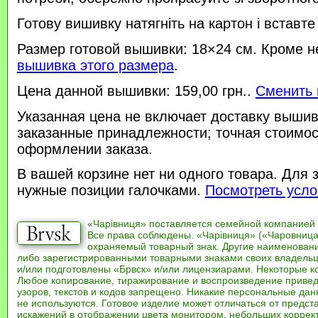
Готову вишивку натягніть на картон і вставте
Размер готовой вышивки: 18×24 см. Кроме н
вышивка этого размера
.
Цена данной вышивки: 159,00 грн..
Сменить 
Указанная цена не включает доставку вышив
заказанные принадлежности; точная стоимос
оформлении заказа.
В вашей корзине нет ни одного товара. Для 
нужные позиции галочками.
Посмотреть усло
«Чарівниця» поставляется семейной компанией
Все права соблюдены. «Чарівниця» («Чаровница
охраняемый товарный знак. Другие наименован
либо зарегистрированными товарными знаками своих владель
и/или подготовлены «Брвск» и/или лицензиарами. Некоторые к
Любое копирование, тиражирование и воспроизведение привед
узоров, текстов и кодов запрещено. Никакие персональные дан
не используются. Готовое изделие может отличаться от предст
искажений в отображении цвета монитором, небольших коррек