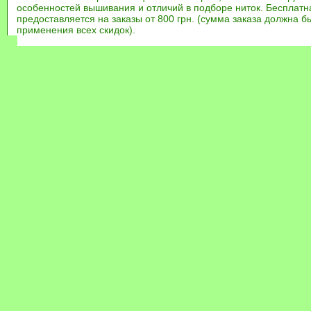
особенностей вышивания и отличий в подборе ниток. Бесплат
предоставляется на заказы от 800 грн. (сумма заказа должна бы
применения всех скидок).