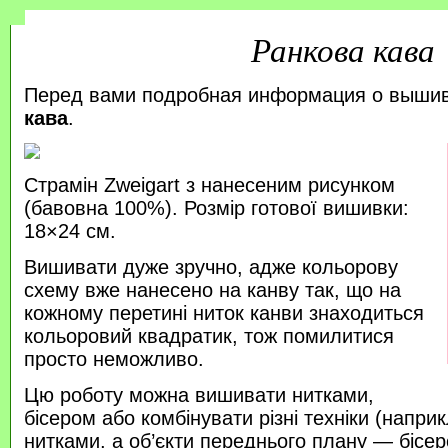
Ранкова кава
Перед вами подробная информация о выши
кава
.
Страмін Zweigart з нанесеним рисунком
(бавовна 100%). Розмір готової вишивки:
18×24 см.
Вишивати дуже зручно, адже кольорову
схему вже нанесено на канву так, що на
кожному перетині ниток канви знаходиться
кольоровий квадратик, тож помилитися
просто неможливо.
Цю роботу можна вишивати нитками,
бісером або комбінувати різні техніки (напр
нитками, а об’єкти переднього плану — бісер