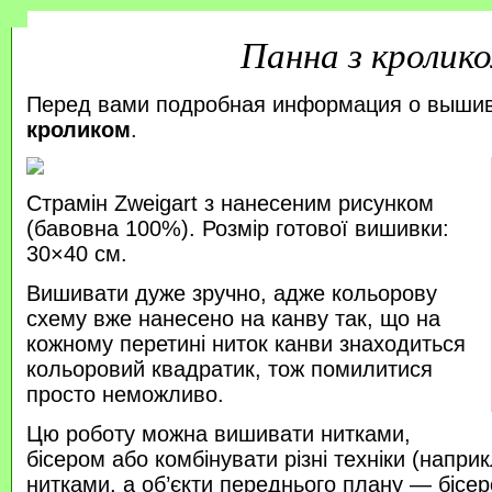
Панна з кролик
Перед вами подробная информация о выши
кроликом
.
Страмін Zweigart з нанесеним рисунком
(бавовна 100%). Розмір готової вишивки:
30×40 см.
Вишивати дуже зручно, адже кольорову
схему вже нанесено на канву так, що на
кожному перетині ниток канви знаходиться
кольоровий квадратик, тож помилитися
просто неможливо.
Цю роботу можна вишивати нитками,
бісером або комбінувати різні техніки (напр
нитками, а об’єкти переднього плану — бісер