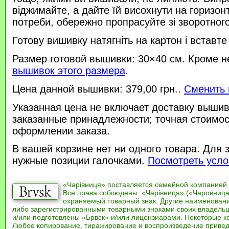
віджимайте, а дайте їй висохнути на горизонт
потреби, обережно пропрасуйте зі зворотного 
Готову вишивку натягніть на картон і вставте
Размер готовой вышивки: 30×40 см. Кроме н
вышивок этого размера
.
Цена данной вышивки: 379,00 грн..
Сменить 
Указанная цена не включает доставку вышив
заказанные принадлежности; точная стоимос
оформлении заказа.
В вашей корзине нет ни одного товара. Для 
нужные позиции галочками.
Посмотреть усло
«Чарівниця» поставляется семейной компанией
Все права соблюдены. «Чарівниця» («Чаровница
охраняемый товарный знак. Другие наименован
либо зарегистрированными товарными знаками своих владель
и/или подготовлены «Брвск» и/или лицензиарами. Некоторые к
Любое копирование, тиражирование и воспроизведение привед