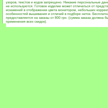
узоров, текстов и кодов запрещено. Никакие персональные дан
не используются. Готовое изделие может отличаться от предст
искажений в отображении цвета монитором, небольших коррек
особенностей вышивания и отличий в подборе ниток. Бесплат
предоставляется на заказы от 800 грн. (сумма заказа должна бы
применения всех скидок).