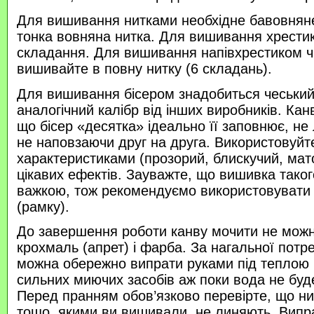
Для вишивання нитками необхідне бавовняне
тонка вовняна нитка. Для вишивання хрести
складання. Для вишивання напівхрестиком 
вишивайте в повну нитку (6 складань).
Для вишивання бісером знадобиться чеський 
аналогічний калібр від інших виробників. Кан
що бісер «десятка» ідеально її заповнює, не
не наповзаючи друг на друга. Використовуйте
характеристиками (прозорий, блискучий, ма
цікавих ефектів. Зауважте, що вишивка таког
важкою, тож рекомендуємо використовувати
(рамку).
До завершення роботи канву мочити не можн
крохмаль (апрет) і фарба. За нагальної потр
можна обережно випрати руками під теплою
сильних миючих засобів аж поки вода не буд
Перед пранням обов’язково перевірте, що нитк
тощо, якими ви вишивали, не линяють. Випр