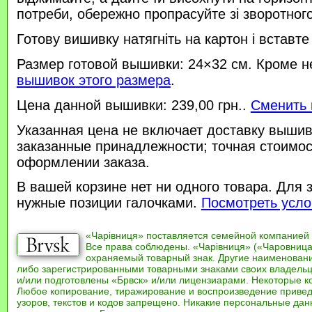
потреби, обережно пропрасуйте зі зворотного 
Готову вишивку натягніть на картон і вставте
Размер готовой вышивки: 24×32 см. Кроме н
вышивок этого размера
.
Цена данной вышивки: 239,00 грн..
Сменить 
Указанная цена не включает доставку вышив
заказанные принадлежности; точная стоимос
оформлении заказа.
В вашей корзине нет ни одного товара. Для 
нужные позиции галочками.
Посмотреть усло
«Чарівниця» поставляется семейной компанией
Все права соблюдены. «Чарівниця» («Чаровница
охраняемый товарный знак. Другие наименован
либо зарегистрированными товарными знаками своих владель
и/или подготовлены «Брвск» и/или лицензиарами. Некоторые к
Любое копирование, тиражирование и воспроизведение привед
узоров, текстов и кодов запрещено. Никакие персональные дан