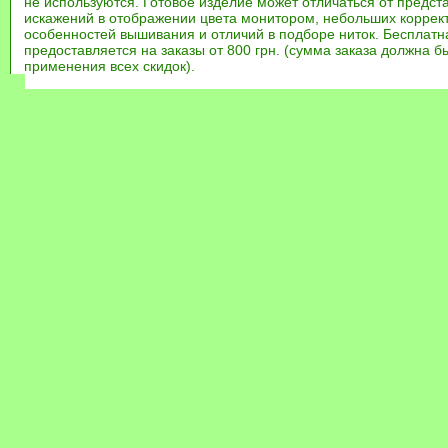
не используются. Готовое изделие может отличаться от предст
искажений в отображении цвета монитором, небольших коррек
особенностей вышивания и отличий в подборе ниток. Бесплат
предоставляется на заказы от 800 грн. (сумма заказа должна бы
применения всех скидок).