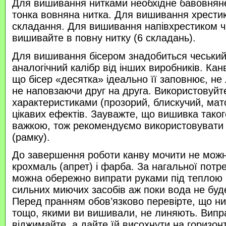
Для вишивання нитками необхідне бавовняне
тонка вовняна нитка. Для вишивання хрести
складання. Для вишивання напівхрестиком 
вишивайте в повну нитку (6 складань).
Для вишивання бісером знадобиться чеський 
аналогічний калібр від інших виробників. Кан
що бісер «десятка» ідеально її заповнює, не
не наповзаючи друг на друга. Використовуйте
характеристиками (прозорий, блискучий, ма
цікавих ефектів. Зауважте, що вишивка таког
важкою, тож рекомендуємо використовувати
(рамку).
До завершення роботи канву мочити не можн
крохмаль (апрет) і фарба. За нагальної потр
можна обережно випрати руками під теплою
сильних миючих засобів аж поки вода не буд
Перед пранням обов’язково перевірте, що нитк
тощо, якими ви вишивали, не линяють. Випр
віджимайте, а дайте їй висохнути на горизонт