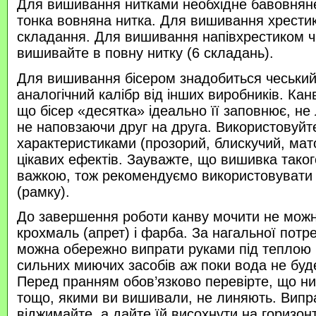
Для вишивання нитками необхідне бавовняне
тонка вовняна нитка. Для вишивання хрести
складання. Для вишивання напівхрестиком 
вишивайте в повну нитку (6 складань).
Для вишивання бісером знадобиться чеський 
аналогічний калібр від інших виробників. Кан
що бісер «десятка» ідеально її заповнює, не
не наповзаючи друг на друга. Використовуйте
характеристиками (прозорий, блискучий, ма
цікавих ефектів. Зауважте, що вишивка таког
важкою, тож рекомендуємо використовувати
(рамку).
До завершення роботи канву мочити не можн
крохмаль (апрет) і фарба. За нагальної потр
можна обережно випрати руками під теплою
сильних миючих засобів аж поки вода не буд
Перед пранням обов’язково перевірте, що нитк
тощо, якими ви вишивали, не линяють. Випр
віджимайте, а дайте їй висохнути на горизонт