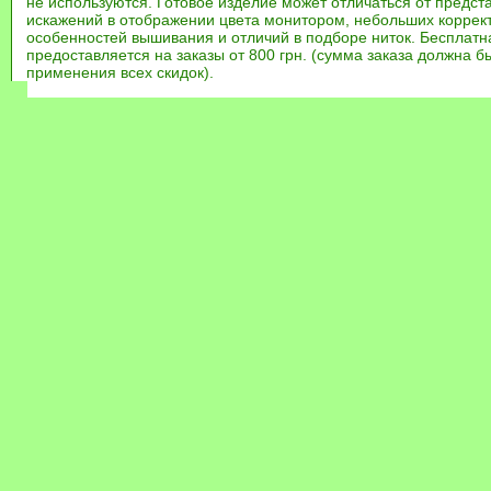
не используются. Готовое изделие может отличаться от предст
искажений в отображении цвета монитором, небольших коррек
особенностей вышивания и отличий в подборе ниток. Бесплат
предоставляется на заказы от 800 грн. (сумма заказа должна бы
применения всех скидок).