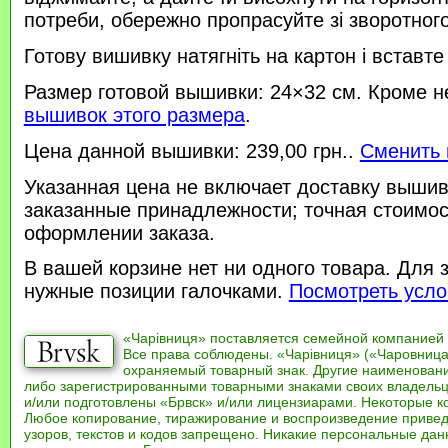
потреби, обережно пропрасуйте зі зворотного 
Готову вишивку натягніть на картон і вставте
Размер готовой вышивки: 24×32 см. Кроме н
вышивок этого размера
.
Цена данной вышивки: 239,00 грн..
Сменить 
Указанная цена не включает доставку вышив
заказанные принадлежности; точная стоимос
оформлении заказа.
В вашей корзине нет ни одного товара. Для 
нужные позиции галочками.
Посмотреть усло
«Чарівниця» поставляется семейной компанией
Все права соблюдены. «Чарівниця» («Чаровница
охраняемый товарный знак. Другие наименован
либо зарегистрированными товарными знаками своих владель
и/или подготовлены «Брвск» и/или лицензиарами. Некоторые к
Любое копирование, тиражирование и воспроизведение привед
узоров, текстов и кодов запрещено. Никакие персональные дан