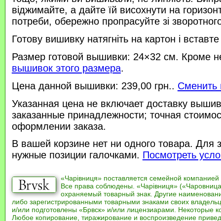
віджимайте, а дайте їй висохнути на горизонт
потреби, обережно пропрасуйте зі зворотного 
Готову вишивку натягніть на картон і вставте
Размер готовой вышивки: 24×32 см. Кроме н
вышивок этого размера
.
Цена данной вышивки: 239,00 грн..
Сменить 
Указанная цена не включает доставку вышив
заказанные принадлежности; точная стоимос
оформлении заказа.
В вашей корзине нет ни одного товара. Для 
нужные позиции галочками.
Посмотреть усло
«Чарівниця» поставляется семейной компанией
Все права соблюдены. «Чарівниця» («Чаровница
охраняемый товарный знак. Другие наименован
либо зарегистрированными товарными знаками своих владель
и/или подготовлены «Брвск» и/или лицензиарами. Некоторые к
Любое копирование, тиражирование и воспроизведение привед