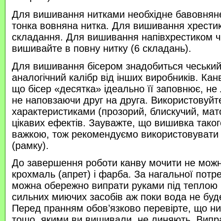
Для вишивання нитками необхідне бавовняне
тонка вовняна нитка. Для вишивання хрести
складання. Для вишивання напівхрестиком 
вишивайте в повну нитку (6 складань).
Для вишивання бісером знадобиться чеський 
аналогічний калібр від інших виробників. Кан
що бісер «десятка» ідеально її заповнює, не
не наповзаючи друг на друга. Використовуйте
характеристиками (прозорий, блискучий, ма
цікавих ефектів. Зауважте, що вишивка таког
важкою, тож рекомендуємо використовувати
(рамку).
До завершення роботи канву мочити не можн
крохмаль (апрет) і фарба. За нагальної потр
можна обережно випрати руками під теплою
сильних миючих засобів аж поки вода не буд
Перед пранням обов’язково перевірте, що нитк
тощо, якими ви вишивали, не линяють. Випр