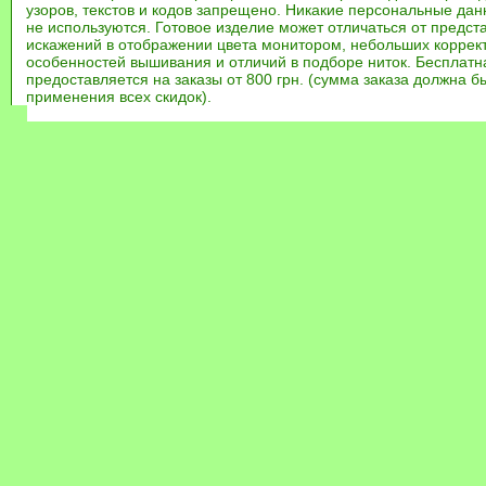
узоров, текстов и кодов запрещено. Никакие персональные дан
не используются. Готовое изделие может отличаться от предст
искажений в отображении цвета монитором, небольших коррек
особенностей вышивания и отличий в подборе ниток. Бесплат
предоставляется на заказы от 800 грн. (сумма заказа должна бы
применения всех скидок).