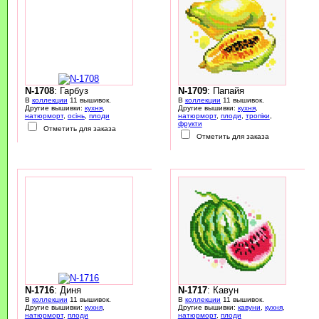
N-1708
: Гарбуз
N-1709
: Папайя
В
коллекции
11 вышивок.
В
коллекции
11 вышивок.
Другие вышивки:
кухня
,
Другие вышивки:
кухня
,
натюрморт
,
осінь
,
плоди
натюрморт
,
плоди
,
тропіки
,
фрукти
Отметить для заказа
Отметить для заказа
N-1716
: Диня
N-1717
: Кавун
В
коллекции
11 вышивок.
В
коллекции
11 вышивок.
Другие вышивки:
кухня
,
Другие вышивки:
кавуни
,
кухня
,
натюрморт
,
плоди
натюрморт
,
плоди