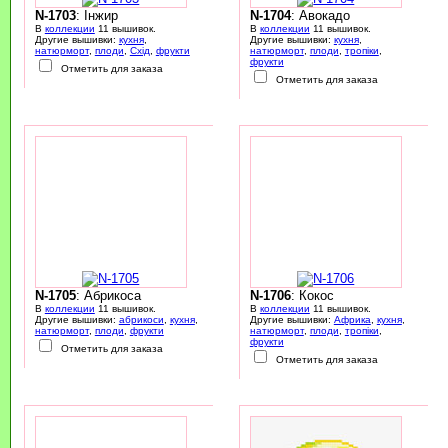
N-1703
: Інжир
N-1704
: Авокадо
В
коллекции
11 вышивок.
В
коллекции
11 вышивок.
Другие вышивки:
кухня
,
Другие вышивки:
кухня
,
натюрморт
,
плоди
,
Схід
,
фрукти
натюрморт
,
плоди
,
тропіки
,
фрукти
Отметить для заказа
Отметить для заказа
N-1705
: Абрикоса
N-1706
: Кокос
В
коллекции
11 вышивок.
В
коллекции
11 вышивок.
Другие вышивки:
абрикоси
,
кухня
,
Другие вышивки:
Африка
,
кухня
,
натюрморт
,
плоди
,
фрукти
натюрморт
,
плоди
,
тропіки
,
фрукти
Отметить для заказа
Отметить для заказа