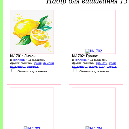
набір для вишивання 1
N-1701
: Лимон
N-1702
: Гранат
В
коллекции
11 вышивок.
В
коллекции
11 вышивок.
Другие вышивки:
кухня
,
лимони
,
Другие вышивки:
гранати
,
кухня
,
натюрморт
,
цитруси
натюрморт
,
плоди
,
Схід
,
фрукти
Отметить для заказа
Отметить для заказа