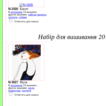
N-1926
: Басет
В
коллекции
16 вышивок.
Другие вышивки:
свійські тварини
,
силуети
,
собаки
Отметить для заказа
набір для вишивання 2
N-3027
: Муза
В
коллекции
16 вышивок.
Другие вышивки:
люди
,
романтика
,
силуети
Отметить для заказа