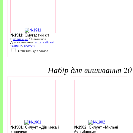
N-1911
: Смугастий кіт
В
коллекции
16 вышивок.
Другие вышивки:
коти
,
свійські
тварини
,
силуети
Отметить для заказа
набір для вишивання 2
N-1901
: Силует «Дівчинка і
N-1902
: Силует «Мильні
хлопчик»
бульбашки»