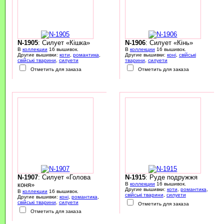
N-1905
: Силует «Кішка»
N-1906
: Силует «Кінь»
В
коллекции
16 вышивок.
В
коллекции
16 вышивок.
Другие вышивки:
коти
,
романтика
,
Другие вышивки:
коні
,
свійські
свійські тварини
,
силуети
тварини
,
силуети
Отметить для заказа
Отметить для заказа
N-1907
: Силует «Голова
N-1915
: Руде подружжя
коня»
В
коллекции
16 вышивок.
Другие вышивки:
коти
,
романтика
,
В
коллекции
16 вышивок.
свійські тварини
,
силуети
Другие вышивки:
коні
,
романтика
,
свійські тварини
,
силуети
Отметить для заказа
Отметить для заказа