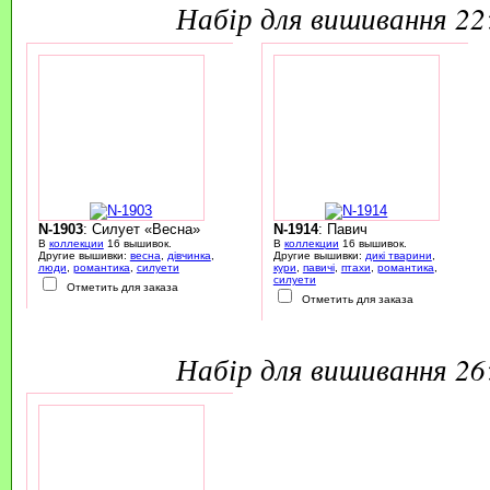
набір для вишивання 2
N-1903
: Силует «Весна»
N-1914
: Павич
В
коллекции
16 вышивок.
В
коллекции
16 вышивок.
Другие вышивки:
весна
,
дівчинка
,
Другие вышивки:
дикі тварини
,
люди
,
романтика
,
силуети
кури
,
павичі
,
птахи
,
романтика
,
силуети
Отметить для заказа
Отметить для заказа
набір для вишивання 2