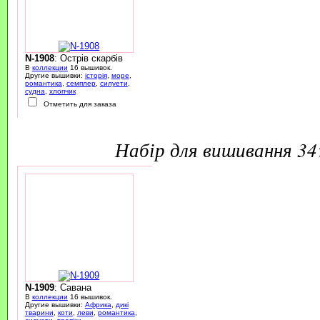
N-1908
: Острів скарбів
В
коллекции
16 вышивок.
Другие вышивки:
історія
,
море
,
романтика
,
семплер
,
силуети
,
судна
,
хлопчик
Отметить для заказа
набір для вишивання 3
N-1909
: Савана
В
коллекции
16 вышивок.
Другие вышивки:
Африка
,
дикі
тварини
,
коти
,
леви
,
романтика
,