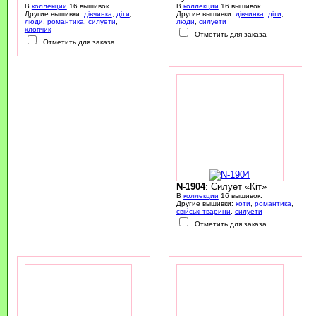
В
коллекции
16 вышивок.
В
коллекции
16 вышивок.
Другие вышивки:
дівчинка
,
діти
,
Другие вышивки:
дівчинка
,
діти
,
люди
,
романтика
,
силуети
,
люди
,
силуети
хлопчик
Отметить для заказа
Отметить для заказа
N-1904
: Силует «Кіт»
В
коллекции
16 вышивок.
Другие вышивки:
коти
,
романтика
,
свійські тварини
,
силуети
Отметить для заказа