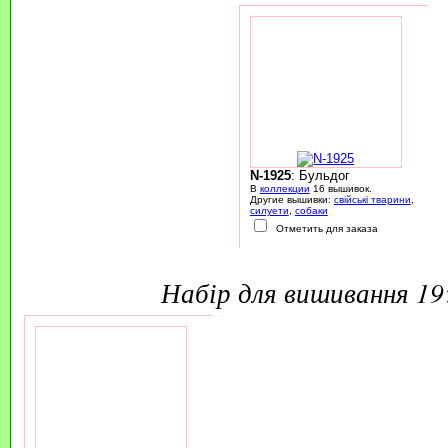
N-1925
: Бульдог
В
коллекции
16 вышивок.
Другие вышивки:
свійські тварини
,
силуети
,
собаки
Отметить для заказа
набір для вишивання 1