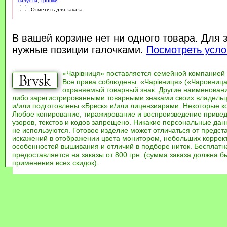
силуети
,
тропіки
Отметить для заказа
В вашей корзине нет ни одного товара. Для 
нужные позиции галочками.
Посмотреть усло
«Чарівниця» поставляется семейной компанией
Все права соблюдены. «Чарівниця» («Чаровница
охраняемый товарный знак. Другие наименован
либо зарегистрированными товарными знаками своих владель
и/или подготовлены «Брвск» и/или лицензиарами. Некоторые к
Любое копирование, тиражирование и воспроизведение привед
узоров, текстов и кодов запрещено. Никакие персональные дан
не используются. Готовое изделие может отличаться от предст
искажений в отображении цвета монитором, небольших коррек
особенностей вышивания и отличий в подборе ниток. Бесплат
предоставляется на заказы от 800 грн. (сумма заказа должна бы
применения всех скидок).