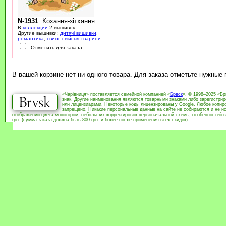
N-1931
: Кохання-зітхання
В
коллекции
2 вышивок.
Другие вышивки:
дитячі вишивки
,
романтика
,
свині
,
свійські тварини
Отметить для заказа
В вашей корзине нет ни одного товара. Для заказа отметьте нужные
«Чарівниця» поставляется семейной компанией «
Брвск
». © 1998–2025 «Бр
знак. Другие наименования являются товарными знаками либо зарегистри
или лицензиарами. Некоторые коды лицензированы у Google. Любое копиро
запрещено. Никакие персональные данные на сайте не собираются и не ис
отображении цвета монитором, небольших корректировок первоначальной схемы, особенностей в
грн. (сумма заказа должна быть 800 грн. и более после применения всех скидок).