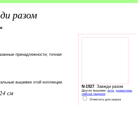
ди разом
ом
.
азанные принадлежности; точная
тальные вышивки этой коллекции.
N-1927
: Завжди разом
Другие вышивки:
коти
,
романтика
,
24 см
свійські тварини
Отметить для заказа