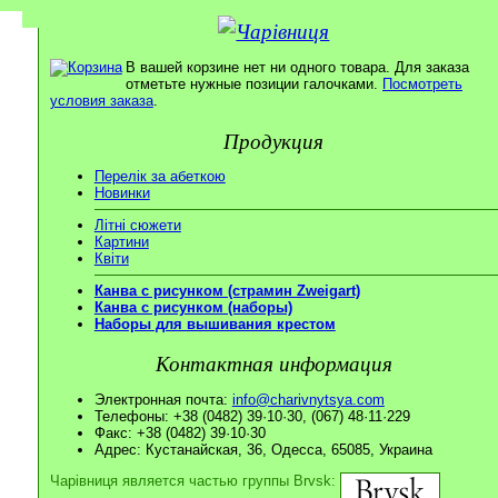
В вашей корзине нет ни одного товара. Для заказа
отметьте нужные позиции галочками.
Посмотреть
условия заказа
.
Продукция
Перелік за абеткою
Новинки
Літні сюжети
Картини
Квіти
Канва с рисунком (страмин Zweigart)
Канва с рисунком (наборы)
Наборы для вышивания крестом
Контактная информация
Электронная почта:
info@charivnytsya.com
Телефоны: +38 (0482) 39·10·30, (067) 48·11·229
Факс: +38 (0482) 39·10·30
Адрес: Кустанайская, 36, Одесса, 65085, Украина
Чарівниця является частью группы Brvsk: