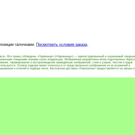
 позиции галочками.
Посмотреть условия заказа
.
вск». Все права соблюдены. «Чарівниця» («Чаровница») — зарегистрированный и охраняемый товарны
рованными товарными знаками своих владельцев. Изображения разработаны и/или подготовлены «Брвск
вание, тиражирование и воспроизведение приведённых изображений, схем и узоров, текстов и кодов
пользуются. Готовое изделие может отличаться от представленного изображения из-за искажений в
ышивания и отличий в подборе ниток. Бесплатная доставка «Укрпоштою» предоставляется на заказы о