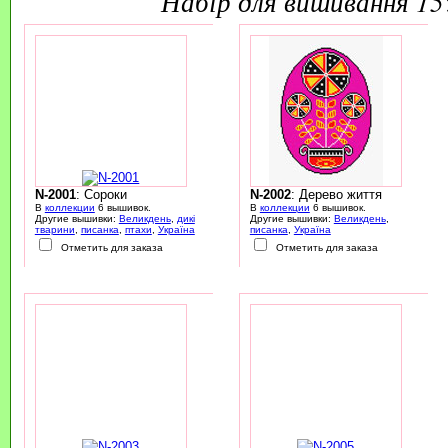
набір для вишивання 1
N-2001
: Сороки
N-2002
: Дерево життя
В
коллекции
6 вышивок.
В
коллекции
6 вышивок.
Другие вышивки:
Великдень
,
дикі
Другие вышивки:
Великдень
,
тварини
,
писанка
,
птахи
,
Україна
писанка
,
Україна
Отметить для заказа
Отметить для заказа