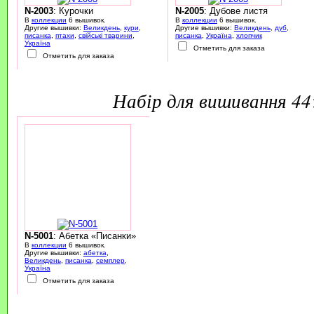
N-2003
: Курочки
N-2005
: Дубове листя
В
коллекции
6 вышивок.
В
коллекции
6 вышивок.
Другие вышивки:
Великдень
,
кури
,
Другие вышивки:
Великдень
,
дуб
,
писанка
,
птахи
,
свійські тварини
,
писанка
,
Україна
,
хлопчик
Україна
Отметить для заказа
Отметить для заказа
набір для вишивання 4
N-5001
: Абетка «Писанки»
В
коллекции
6 вышивок.
Другие вышивки:
абетка
,
Великдень
,
писанка
,
семплер
,
Україна
Отметить для заказа