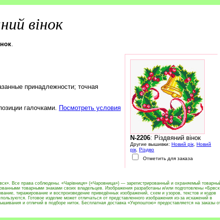
яний вінок
інок
.
азанные принадлежности; точная
 позиции галочками.
Посмотреть условия
N-2206
: Різдвяний вінок
Другие вышивки:
Новий рік
,
Новий
рік
,
Різдво
Отметить для заказа
вск». Все права соблюдены. «Чарівниця» («Чаровница») — зарегистрированный и охраняемый товарны
рованными товарными знаками своих владельцев. Изображения разработаны и/или подготовлены «Брвск
вание, тиражирование и воспроизведение приведённых изображений, схем и узоров, текстов и кодов
пользуются. Готовое изделие может отличаться от представленного изображения из-за искажений в
ышивания и отличий в подборе ниток. Бесплатная доставка «Укрпоштою» предоставляется на заказы о