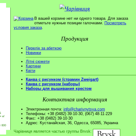
В вашей корзине нет ни одного товара. Для заказа
отметьте нужные позиции галочками.
Посмотреть
условия заказа
.
Продукция
Перелік за абеткою
Новинки
Літні сюжети
Картини
Квіти
Канва с рисунком (страмин Zweigart)
Канва с рисунком (наборы)
Наборы для вышивания крестом
Контактная информация
Электронная почта:
info@charivnytsya.com
Телефоны: +38 (0482) 39·10·30, (067) 48·11·229
й
» и/
Факс: +38 (0482) 39·10·30
Адрес: Кустанайская, 36, Одесса, 65085, Украина
т 800
Чарівниця является частью группы Brvsk: