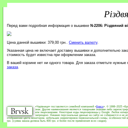
Різдв
Перед вами подробная информация о вышивке
N-2206: Різдвяний в
Цена данной вышивки: 379,00 грн..
Сменить валюту
.
Указанная цена не включает доставку вышивки и дополнительно зак
стоимость будет известна при оформлении заказа.
В вашей корзине нет ни одного товара. Для заказа отметьте нужные
заказа
.
«Чарівниця» поставляется семейной компанией «
Брвск
». © 1998–2025 «Бр
знак. Другие наименования являются товарными знаками либо зарегистри
или лицензиарами. Некоторые коды лицензированы у Google. Любое копиро
запрещено. Никакие персональные данные на сайте не собираются и не ис
отображении цвета монитором, небольших корректировок первоначальной схемы, особенностей в
грн. (сумма заказа должна быть 800 грн. и более после применения всех скидок).