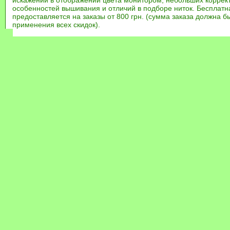
искажений в отображении цвета монитором, небольших коррек
особенностей вышивания и отличий в подборе ниток. Бесплат
предоставляется на заказы от 800 грн. (сумма заказа должна бы
применения всех скидок).