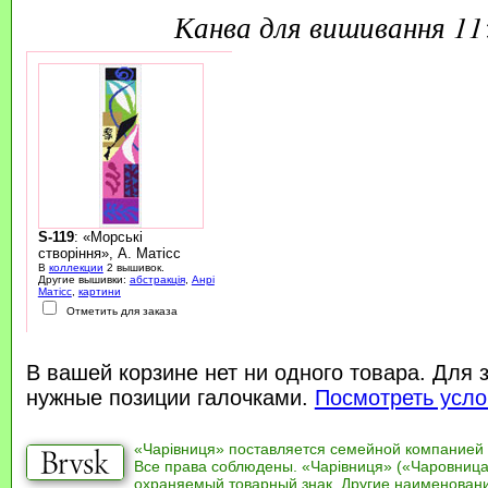
канва для вишивання 1
S-119
: «Морські
створіння», А. Матісс
В
коллекции
2 вышивок.
Другие вышивки:
абстракція
,
Анрі
Матісс
,
картини
Отметить для заказа
В вашей корзине нет ни одного товара. Для 
нужные позиции галочками.
Посмотреть усло
«Чарівниця» поставляется семейной компанией
Все права соблюдены. «Чарівниця» («Чаровница
охраняемый товарный знак. Другие наименован