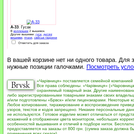
A-33
: Гусак
В
коллекции
2 вышивок.
Другие вышивки:
гуси
,
дитячі
вишивки
,
птахи
,
свійські тварини
Отметить для заказа
В вашей корзине нет ни одного товара. Для 
нужные позиции галочками.
Посмотреть усло
«Чарівниця» поставляется семейной компанией
Все права соблюдены. «Чарівниця» («Чаровница
охраняемый товарный знак. Другие наименован
либо зарегистрированными товарными знаками своих владель
и/или подготовлены «Брвск» и/или лицензиарами. Некоторые к
Любое копирование, тиражирование и воспроизведение привед
узоров, текстов и кодов запрещено. Никакие персональные дан
не используются. Готовое изделие может отличаться от предст
искажений в отображении цвета монитором, небольших коррек
особенностей вышивания и отличий в подборе ниток. Бесплат
предоставляется на заказы от 800 грн. (сумма заказа должна бы
применения всех скидок).