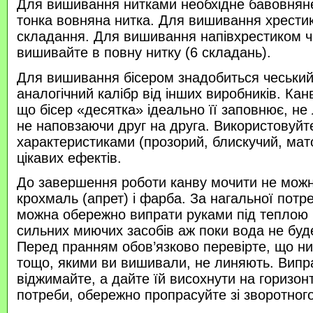
Для вишивання нитками необхідне бавовняне
тонка вовняна нитка. Для вишивання хрести
складання. Для вишивання напівхрестиком 
вишивайте в повну нитку (6 складань).
Для вишивання бісером знадобиться чеський 
аналогічний калібр від інших виробників. Кан
що бісер «десятка» ідеально її заповнює, не
не наповзаючи друг на друга. Використовуйте
характеристиками (прозорий, блискучий, ма
цікавих ефектів.
До завершення роботи канву мочити не можн
крохмаль (апрет) і фарба. За нагальної потр
можна обережно випрати руками під теплою
сильних миючих засобів аж поки вода не буд
Перед пранням обов’язково перевірте, що нитк
тощо, якими ви вишивали, не линяють. Випр
віджимайте, а дайте їй висохнути на горизонт
потреби, обережно пропрасуйте зі зворотного 