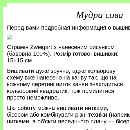
Мудра сова
Перед вами подробная информация о выши
Страмін Zweigart з нанесеним рисунком
(бавовна 100%). Розмір готової вишивки:
15×15 см.
Вишивати дуже зручно, адже кольорову
схему вже нанесено на канву так, що на
кожному перетині ниток канви знаходиться
кольоровий квадратик, тож помилитися
просто неможливо.
Цю роботу можна вишивати нитками,
бісером або комбінувати різні техніки (напр
нитками, а об’єкти переднього плану — бісер