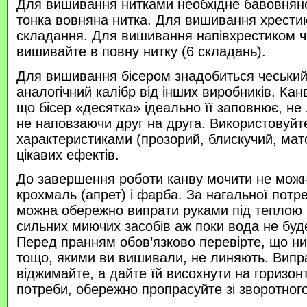
Для вишивання нитками необхідне бавовняне
тонка вовняна нитка. Для вишивання хрести
складання. Для вишивання напівхрестиком 
вишивайте в повну нитку (6 складань).
Для вишивання бісером знадобиться чеський 
аналогічний калібр від інших виробників. Кан
що бісер «десятка» ідеально її заповнює, не
не наповзаючи друг на друга. Використовуйте
характеристиками (прозорий, блискучий, ма
цікавих ефектів.
До завершення роботи канву мочити не можн
крохмаль (апрет) і фарба. За нагальної потр
можна обережно випрати руками під теплою
сильних миючих засобів аж поки вода не буд
Перед пранням обов’язково перевірте, що нитк
тощо, якими ви вишивали, не линяють. Випр
віджимайте, а дайте їй висохнути на горизонт
потреби, обережно пропрасуйте зі зворотного 