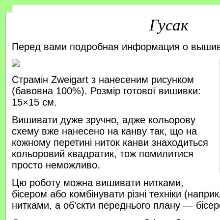
Гусак
Перед вами подробная информация о выши
Страмін Zweigart з нанесеним рисунком
(бавовна 100%). Розмір готової вишивки:
15×15 см.
Вишивати дуже зручно, адже кольорову
схему вже нанесено на канву так, що на
кожному перетині ниток канви знаходиться
кольоровий квадратик, тож помилитися
просто неможливо.
Цю роботу можна вишивати нитками,
бісером або комбінувати різні техніки (напр
нитками, а об’єкти переднього плану — бісер