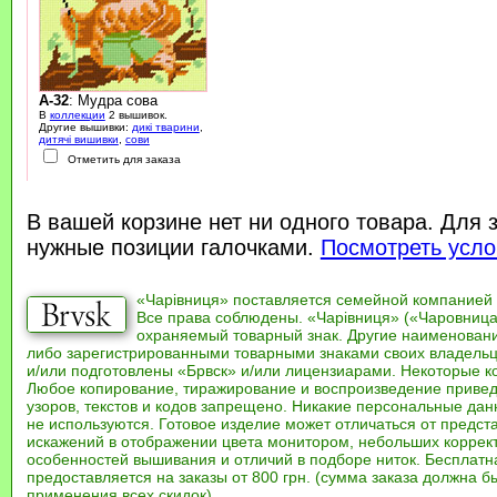
A-32
: Мудра сова
В
коллекции
2 вышивок.
Другие вышивки:
дикі тварини
,
дитячі вишивки
,
сови
Отметить для заказа
В вашей корзине нет ни одного товара. Для 
нужные позиции галочками.
Посмотреть усло
«Чарівниця» поставляется семейной компанией
Все права соблюдены. «Чарівниця» («Чаровница
охраняемый товарный знак. Другие наименован
либо зарегистрированными товарными знаками своих владель
и/или подготовлены «Брвск» и/или лицензиарами. Некоторые к
Любое копирование, тиражирование и воспроизведение привед
узоров, текстов и кодов запрещено. Никакие персональные дан
не используются. Готовое изделие может отличаться от предст
искажений в отображении цвета монитором, небольших коррек
особенностей вышивания и отличий в подборе ниток. Бесплат
предоставляется на заказы от 800 грн. (сумма заказа должна бы
применения всех скидок).