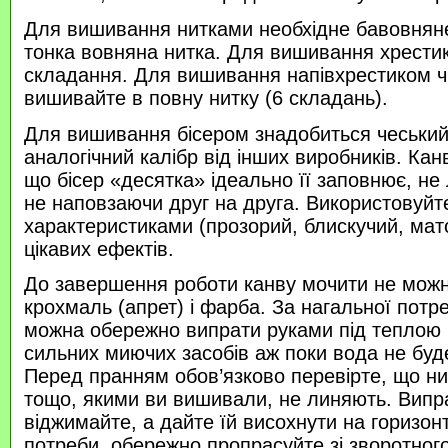
Для вишивання нитками необхідне бавовняне
тонка вовняна нитка. Для вишивання хрести
складання. Для вишивання напівхрестиком 
вишивайте в повну нитку (6 складань).
Для вишивання бісером знадобиться чеський 
аналогічний калібр від інших виробників. Кан
що бісер «десятка» ідеально її заповнює, не
не наповзаючи друг на друга. Використовуйте
характеристиками (прозорий, блискучий, ма
цікавих ефектів.
До завершення роботи канву мочити не можн
крохмаль (апрет) і фарба. За нагальної потр
можна обережно випрати руками під теплою
сильних миючих засобів аж поки вода не буд
Перед пранням обов’язково перевірте, що нитк
тощо, якими ви вишивали, не линяють. Випр
віджимайте, а дайте їй висохнути на горизонт
потреби, обережно пропрасуйте зі зворотного 