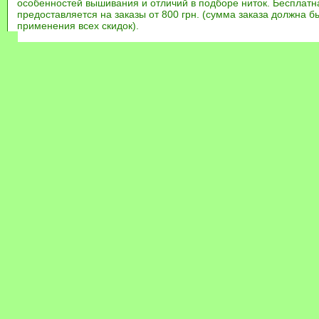
особенностей вышивания и отличий в подборе ниток. Бесплат
предоставляется на заказы от 800 грн. (сумма заказа должна бы
применения всех скидок).