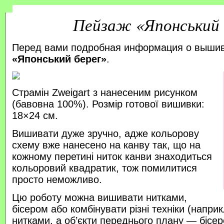
Пейзаж «Японський 
Перед вами подробная информация о выши
«Японський берег»
.
Страмін Zweigart з нанесеним рисунком
(бавовна 100%). Розмір готової вишивки:
18×24 см.
Вишивати дуже зручно, адже кольорову
схему вже нанесено на канву так, що на
кожному перетині ниток канви знаходиться
кольоровий квадратик, тож помилитися
просто неможливо.
Цю роботу можна вишивати нитками,
бісером або комбінувати різні техніки (напр
нитками, а об’єкти переднього плану — бісер