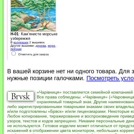
H-01
: Кам’янисте морське
узбережжя
В
коллекции
2 вышивок.
Другие вышивки:
дерева
,
море
,
пейзажі
Отметить для заказа
В вашей корзине нет ни одного товара. Для 
нужные позиции галочками.
Посмотреть усло
«Чарівниця» поставляется семейной компанией
Все права соблюдены. «Чарівниця» («Чаровница
охраняемый товарный знак. Другие наименован
либо зарегистрированными товарными знаками своих владель
и/или подготовлены «Брвск» и/или лицензиарами. Некоторые к
Любое копирование, тиражирование и воспроизведение привед
узоров, текстов и кодов запрещено. Никакие персональные дан
не используются. Готовое изделие может отличаться от предст
искажений в отображении цвета монитором, небольших коррек