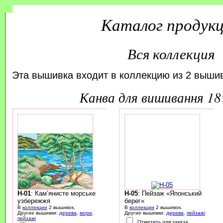
Каталог продук
Вся коллекция
Эта вышивка входит в коллекцию из 2 вышив
канва для вишивання 1
H-01
: Кам’янисте морське
H-05
: Пейзаж «Японський
узбережжя
берег»
В
коллекции
2 вышивок.
В
коллекции
2 вышивок.
Другие вышивки:
дерева
,
море
,
Другие вышивки:
дерева
,
пейзажі
пейзажі
Отметить для заказа