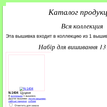
Каталог продук
Вся коллекция
Эта вышивка входит в коллекцию из 1 вышив
набір для вишивання 1
N-1404
: Цуценя
В
коллекции
1 вышивок.
Другие вышивки:
дитячі вишивки
,
свійські тварини
,
собаки
Отметить для заказа