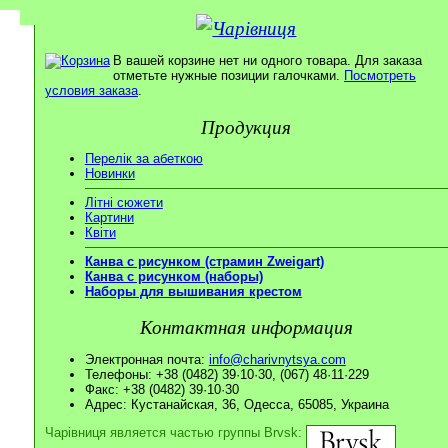
В вашей корзине нет ни одного товара. Для заказа
отметьте нужные позиции галочками.
Посмотреть
условия заказа
.
Продукция
Перелік за абеткою
Новинки
Літні сюжети
Картини
Квіти
Канва с рисунком (страмин Zweigart)
Канва с рисунком (наборы)
Наборы для вышивания крестом
Контактная информация
Электронная почта:
info@charivnytsya.com
Телефоны: +38 (0482) 39·10·30, (067) 48·11·229
Факс: +38 (0482) 39·10·30
Адрес: Кустанайская, 36, Одесса, 65085, Украина
Чарівниця является частью группы Brvsk: