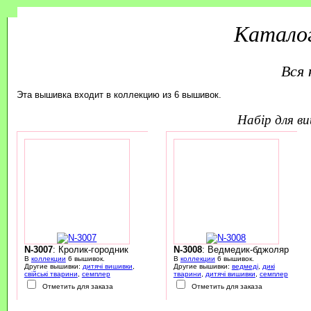
Каталог
Вся 
Эта вышивка входит в коллекцию из 6 вышивок.
набір для 
N-3007
: Кролик-городник
N-3008
: Ведмедик-бджоляр
В
коллекции
6 вышивок.
В
коллекции
6 вышивок.
Другие вышивки:
дитячі вишивки
,
Другие вышивки:
ведмеді
,
дикі
свійські тварини
,
семплер
тварини
,
дитячі вишивки
,
семплер
Отметить для заказа
Отметить для заказа