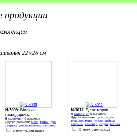
 продукции
коллекция
вишивання 22×28 см
N-3009
: Білочка-
N-3011
: Гусак-моряк
господарочка
В
коллекции
6 вышивок.
Другие вышивки:
гуси
,
дитячі
В
коллекции
6 вышивок.
вишивки
,
море
,
птахи
,
свійські
Другие вышивки:
білки
,
гриби
,
дикі
тварини
,
семплер
,
судна
,
техніка
тварини
,
дитячі вишивки
,
семплер
Отметить для заказа
Отметить для заказа