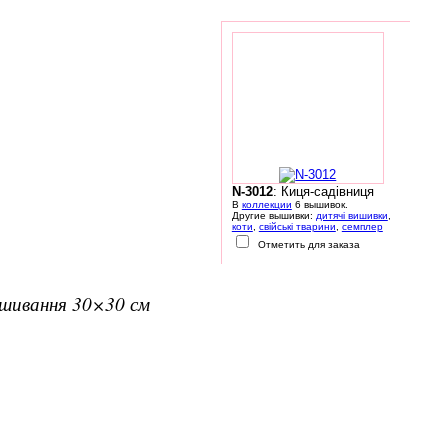
N-3012
: Киця-садівниця
В
коллекции
6 вышивок.
Другие вышивки:
дитячі вишивки
,
коти
,
свійські тварини
,
семплер
Отметить для заказа
вишивання 30×30 см