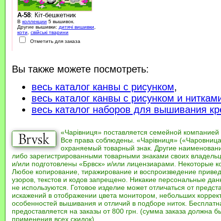
A-58
: Кіт-бешкетник
В
коллекции
5 вышивок.
Другие вышивки:
дитячі вишивки
,
коти
,
свійські тварини
Отметить для заказа
Вы также можете посмотреть:
весь каталог канвы с рисунком
,
весь каталог канвы с рисунком и ниткам
весь каталог наборов для вышивания кр
«Чарівниця» поставляется семейной компанией
Все права соблюдены. «Чарівниця» («Чаровница
охраняемый товарный знак. Другие наименован
либо зарегистрированными товарными знаками своих владель
и/или подготовлены «Брвск» и/или лицензиарами. Некоторые к
Любое копирование, тиражирование и воспроизведение привед
узоров, текстов и кодов запрещено. Никакие персональные дан
не используются. Готовое изделие может отличаться от предст
искажений в отображении цвета монитором, небольших коррек
особенностей вышивания и отличий в подборе ниток. Бесплат
предоставляется на заказы от 800 грн. (сумма заказа должна бы
применения всех скидок).