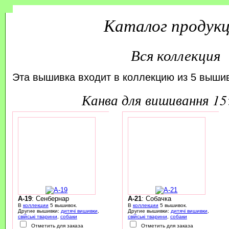
Каталог продук
Вся коллекция
Эта вышивка входит в коллекцию из 5 вышив
канва для вишивання 1
A-19
: Сенбернар
A-21
: Собачка
В
коллекции
5 вышивок.
В
коллекции
5 вышивок.
Другие вышивки:
дитячі вишивки
,
Другие вышивки:
дитячі вишивки
,
свійські тварини
,
собаки
свійські тварини
,
собаки
Отметить для заказа
Отметить для заказа