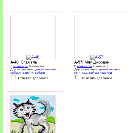
A-48
: Спанієль
A-57
: Мяу Джордан
В
коллекции
5 вышивок.
В
коллекции
5 вышивок.
Другие вышивки:
дитячі вишивки
,
Другие вышивки:
дитячі вишивки
,
свійські тварини
,
собаки
коти
,
сад
,
свійські тварини
Отметить для заказа
Отметить для заказа