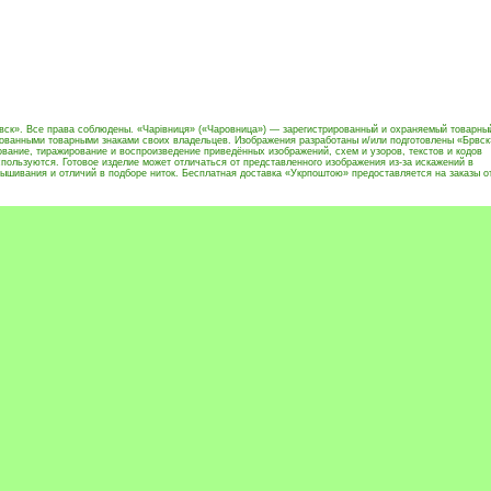
вск». Все права соблюдены. «Чарівниця» («Чаровница») — зарегистрированный и охраняемый товарны
рованными товарными знаками своих владельцев. Изображения разработаны и/или подготовлены «Брвск
вание, тиражирование и воспроизведение приведённых изображений, схем и узоров, текстов и кодов
пользуются. Готовое изделие может отличаться от представленного изображения из-за искажений в
ышивания и отличий в подборе ниток. Бесплатная доставка «Укрпоштою» предоставляется на заказы о