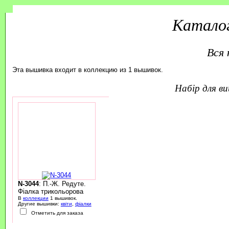
Каталог
Вся 
Эта вышивка входит в коллекцию из 1 вышивок.
набір для 
N-3044
: П.-Ж. Редуте.
Фіалка трикольорова
В
коллекции
1 вышивок.
Другие вышивки:
квіти
,
фіалки
Отметить для заказа