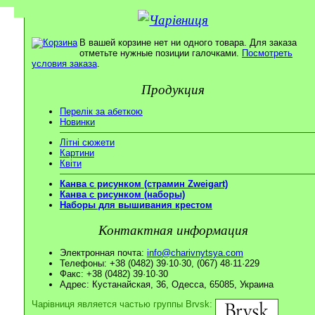
В вашей корзине нет ни одного товара. Для заказа
отметьте нужные позиции галочками.
Посмотреть
условия заказа
.
Продукция
Перелік за абеткою
Новинки
Літні сюжети
Картини
Квіти
Канва с рисунком (страмин Zweigart)
Канва с рисунком (наборы)
Наборы для вышивания крестом
Контактная информация
Электронная почта:
info@charivnytsya.com
Телефоны: +38 (0482) 39·10·30, (067) 48·11·229
Факс: +38 (0482) 39·10·30
Адрес: Кустанайская, 36, Одесса, 65085, Украина
Чарівниця является частью группы Brvsk: