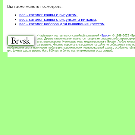
Вы также можете посмотреть:
весь каталог канвы с рисунком
,
весь каталог канвы с рисунком и нитками
,
весь каталог наборов для вышивания крестом
.
«Чарівниця» поставляется семейной компанией «
Брвск
». © 1998–2025 «Бр
знак. Другие наименования являются товарными знаками либо зарегистри
или лицензиарами. Некоторые коды лицензированы у Google. Любое копиро
запрещено. Никакие персональные данные на сайте не собираются и не ис
отображении цвета монитором, небольших корректировок первоначальной схемы, особенностей в
грн. (сумма заказа должна быть 800 грн. и более после применения всех скидок).